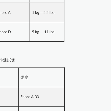
hore A
1 kg —2.2 lbs
hore D
5 kg — 11 lbs.
準測試塊
硬度
Shore A 30