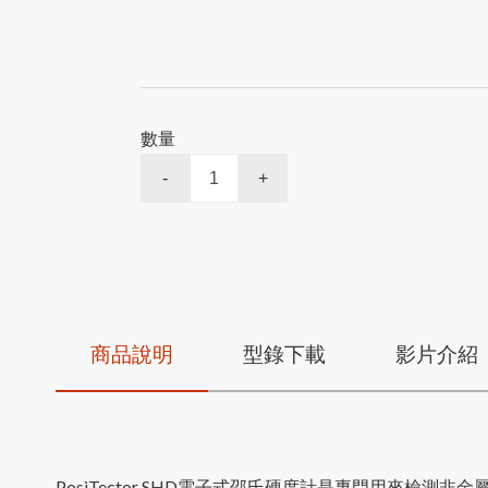
黏度計
精密烘箱
精密天平
數量
恆溫水槽
-
+
攪拌混合
商品說明
型錄下載
影片介紹
PosiTector SHD電子式邵氏硬度計是專門用來檢測非金屬