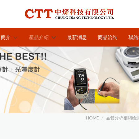
司簡介
產品介紹
最新消息
商品洽詢
聯絡
於我們
各類水分測定儀器
KETT膜厚計台灣區總代理
紅外線水分計
近赤外線NIR偵測儀器
----中燦科技
木材水分計
近赤外線NIR水分測定儀
膜厚計及電鍍塗裝檢測儀器
KETT水分計台灣區總代理
---中燦科技
紙水分計
近赤外線NIR成分分析儀
日本KETT 手持式膜厚計
光澤度計及光學檢測儀器
RHOPOINT光澤度計台灣
茶葉水分計
代理----中燦科技
美國PosiTector塗裝膜厚計
英國RHOPOINT 光澤度計
農業相關檢測儀器
HOME
品管分析相關檢
DeFelsko台灣區PRIME主要
穀類水分計
美國DeFelsko塗裝檢測儀器
商-----中燦科技
色差分析儀器
農產專用水分計
金屬探測及工程相關檢測儀器
混凝土水分計