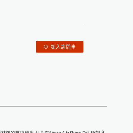
加入詢問車
材料的壓痕硬度用.具有Shore A及Shore D兩種刻度