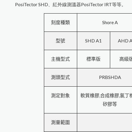
PosiTector SHD
、
紅外線測溫器PosiTector IRT
等等。
Shore A
刻度種類
SHD A1
AHD 
型號
主機型式
標準版
高級
PRBSHDA
測頭型式
,
,
測定對象
軟質橡膠
合成橡膠
氯丁
矽膠等
測量範圍