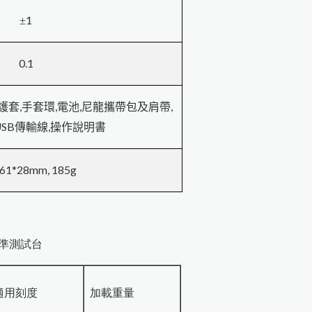
1
±
0.1
,
,
,
,
護套
手套環
電池
尼龍攜帶包及肩帶
USB
,
傳輸線
操作說明書
61*28mm, 185g
準測試台
適用刻度
加載重量