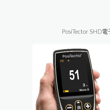
電解式及其他膜厚計
粉體白度計
小型精米器Pearlest
混凝土及水泥相關測試儀器
品管分析相關檢測設備
其它水分計
附著力及百格測試儀
精米白度計C-600
道路及瀝青相關檢測儀器
鹽水噴霧試驗機
其他綜合儀器
塗膜鉛筆硬度計
適期收割判定器OT-300
PosiTector S
金屬探測器
超音波測厚儀
爐溫記錄器
針孔測試儀
電動脫殼器TR-270
拉拔試驗機
紅外線測溫器
噴砂及表面檢測設備
表面粗度儀
數字式溫度計
MFFT 最低成膜溫度儀
摩擦係數計
溫濕度計 / 露點計
油漆塗料相關檢測儀器
韋伯硬度計 & 巴可硬度計
水份計
洛氏硬度試驗機
PH 酸鹼度計
橡膠硬度計
電導度計
精密切割機