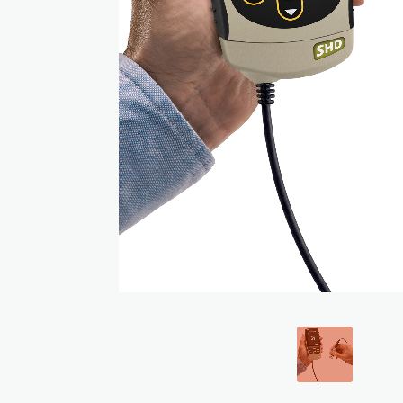
水質檢測儀器
金相研磨抛光機
氣體偵測器
試片壓鑄機
輻射偵測器
拉壓力計
高斯計(電磁波測試器)
耐磨耗試驗機
風速計
破裂強度試驗機
噪音計
恆溫恆濕試驗機
轉速計
照度計
電阻計
糖度計