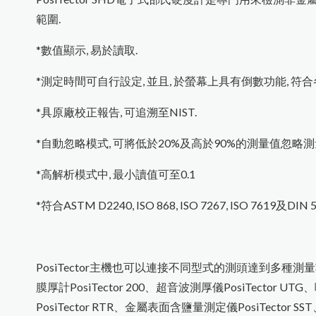
範圍.
*數值顯示, 易於讀取.
*測定時間可自行設定, 並且, 於螢幕上具有倒數功能, 符
*具原廠校正報告, 可追溯至NIST.
*自動忽略模式, 可將低於20%及高於90%的測量值忽略測
*高解析模式中, 最小讀值可至0.1
*符合ASTM D2240, ISO 868, ISO 7267, ISO 7619及DI
PosiTector主機也可以連接不同型式的測頭達到多種測
膜厚計PosiTector 200
、
超音波測厚儀PosiTector UTG
、
PosiTector RTR
、
金屬表面含鹽量測定儀PosiTector SST