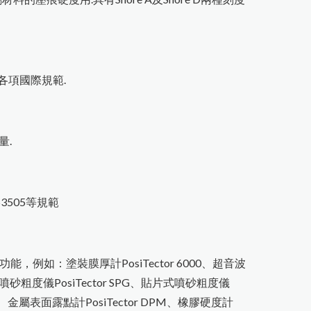
合各項國際規範.
量.
N 53505等規範
量功能，例如：
塗裝膜厚計PosiTector 6000
、
超音波
噴砂粗度儀PosiTector SPG
、
貼片式噴砂粗度儀
、
金屬表面露點計PosiTector DPM
、
橡膠硬度計