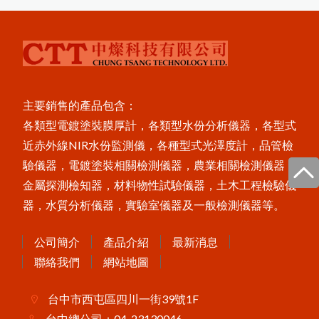
X3001數字式附著強度測試儀
P
o
s
e
s
t
P
C
非
接
觸
式
粉
體
厚
度
測
i
T
定
儀
美
國
P
o
s
i
T
e
c
t
o
r
6
0
0
0
膜
厚
計
台
灣
主
要
代
理
商
-
-
中
燦
科
區
技
P
o
s
T
e
c
t
o
r
B
H
I
電
子
式
巴
可
硬
度
i
計
主要銷售的產品包含：
MT-200木屑水分計
各類型電鍍塗裝膜厚計，各類型水份分析儀器，各型式
P
o
s
i
T
e
c
t
o
r
C
M
M
I
S
混
凝
土
定
點
度
監
測
近赤外線NIR水份監測儀，各種型式光澤度計，品管檢
濕
器
驗儀器，電鍍塗裝相關檢測儀器，農業相關檢測儀器，
FD-660紅外線水分計
金屬探測檢知器，材料物性試驗儀器，土木工程檢驗儀
器，水質分析儀器，實驗室儀器及一般檢測儀器等。
Novo-Curve小物光澤度計
Novo-Gloss Trio三角度光澤度計
公司簡介
產品介紹
最新消息
LZ-990雙功能膜厚計
聯絡我們
網站地圖
台中市西屯區四川一街39號1F
台中總公司：04-23130046