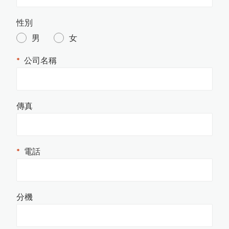
洛氏硬度試驗機
其它水分計
針孔測試儀
渦電流膜厚計的測量原理
電導度計
噴砂及表面檢測設備
印
刷
電
路
板
上
的
保
護
塗
層
厚
度
測
水質檢測儀器
橡膠硬度計
性別
MFFT 最低成膜溫度儀
男
女
精密切割機
氣體偵測器
油漆塗料相關檢測儀器
金相研磨抛光機
輻射偵測器
高斯計(電磁波測試器)
電磁式膜厚計的測量原理
公司名稱
量
美
國
D
e
F
el
s
k
o
台
灣
區
授
權
服
務
中
試片壓鑄機
拉壓力計
風速計
耐磨耗試驗機
傳真
噪音計
破裂強度試驗機
心
L-600統計型膜厚計
轉速計
PosiTest HHD C高壓針孔測試儀
恆溫恆濕試驗機
照度計
電話
Novo-
Curve 4
小
物(
曲
面)
光
澤
度
電阻計
糖度計
計
日
本KETT L-200J
系
列
膜
厚
計
停
產
通
黏度計
分機
精密烘箱
知
精密天平
L-500統計印表型膜厚計