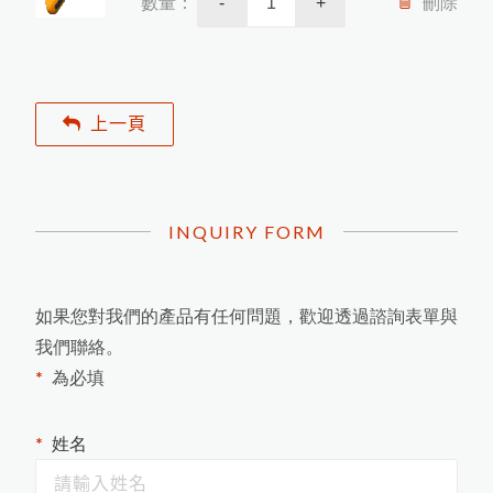
如
何
根
據
A
S
T
M
D
3
3
5
9
M
e
t
h
o
d
B
規
範
進
行
百
格
刮
刀
附
著
力
試
驗
數量：
刪除
-
+
最新消息
日
本
K
E
T
T
膜
厚
計
台
灣
區
總
代
理
商
-
-
-
-
-
中
燦
科
HI-540E混凝土水分計開始銷售
各類水分測定儀器
商品洽詢
近赤外線NIR偵測儀器
使
用
P
o
s
i
T
e
c
t
o
r
G
L
S
光
澤
度
儀
測
量
光
澤
日
本
K
E
T
T
水
分
計
台
灣
區
總
代
理
商
-
-
-
-
中
燦
科
膜
厚
計
及
電
鍍
塗
裝
檢
測
儀
關於我們
聯絡我們
上一頁
技
英
國
R
H
O
P
O
I
N
T
光
澤
度
計
台
灣
區
總
代
理
-
-
-
-
中
燦
科
光澤度計及光學檢測儀器
日本KETT 會長與夫人來訪
技
混凝土及水泥相關測試儀器
英國RHOPOINT 光澤度計
美
國
D
e
F
e
l
s
k
o
灣
區
P
R
I
M
E
主
要
代
理
商
-
-
-
-
-
中
燦
科
INQUIRY FORM
日本KETT 手持式膜厚計
近赤外線NIR水分測定儀
技
度
微小測孔光澤度計的應用
器
美國PosiTector塗裝膜厚計
農業相關檢測儀器
道路及瀝青相關檢測儀器
近赤外線NIR成分分析儀
農產專用水分計
鹽水噴霧試驗機
金
屬
探
測
及
工
程
相
關
檢
測
儀
紅外線水分計
爐溫記錄器
小型精米器Pearlest
如何測量曲面的光澤度？
美國DeFelsko塗裝檢測儀器
磁
性
式
膜
厚
計
測
量
鐵
鍍
鋅
厚
度
的
方
如果您對我們的產品有任何問題，歡迎透過諮詢表單與
台
技
色差分析儀器
超音波測厚儀
紅外線測溫器
木材水分計
精米白度計C-600
我們聯絡。
適期收割判定器OT-300
數字式溫度計
品管分析相關檢測設備
粉體白度計
金屬探測器
拉拔試驗機
電解式及其他膜厚計
紙水分計
溫濕度計 / 露點計
為必填
OPC有機感光鼓塗層損耗測量
器
茶葉水分計
表面粗度儀
附著力及百格測試儀
電動脫殼器TR-270
韋伯硬度計 & 巴可硬度計
穀類水分計
摩擦係數計
如何測量不鏽鋼上的塗層厚度
其他綜合儀器
姓名
水份計
法
塗膜鉛筆硬度計
混凝土水分計
PH 酸鹼度計