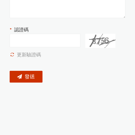
P
o
siT
e
D
C
a
b
le
d
W
a
n
d
濕
式
孔
測
試
儀
專
用
外
接
式
握
st L
P
針
把
P
o
s
iT
e
c
r U
T
G
超
音
波
測
厚
儀
新
3
種
探
to
增
頭
認證碼
P
o
s
iT
e
o
r
S
H
D
電
子
式
橡
膠
硬
度
c
t
計
P
o
s
iT
e
t
o
r
6
0
0
0
F
J
S
厚
膜
膜
厚
計
用
測
c
專
頭
更新驗證碼
P
o
s
iT
c
t
o
r
S
P
G
O
S
金
屬
圓
管
噴
粗
度
e
砂
計
發送
PosiTest HHD高壓針孔測試儀
P
o
s
i
T
e
c
t
o
r
6
0
0
0
F
X
S
X
t
r
e
m
e
耐
溫
專
用
膜
厚
計
測
高
頭
磁
吸
式
B
r
e
s
l
e
T
e
s
t
金
屬
表
面
含
量
測
定
環
鹽
儀