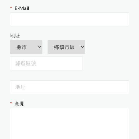
恆溫水槽
PosiTest CMM混凝土水分計
E-Mail
攪拌混合
MT-730木材水分計開始銷售
PosiTest AT-M拉拔測試儀更換
地址
全新螢幕
New PosiTector主機
Rhopint ID影像傳輸外觀儀
PosiTest OTL爐溫記錄器
羽毛的水分測量
米飯的含水量測量
意見
PosiTector D
L金
屬
表
面
露
點
錄
PM
記
器
HI-700生質燃料水分計