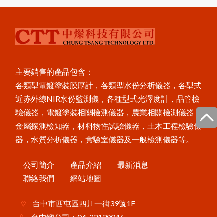
X3001數字式附著強度測試儀
P
o
s
e
s
t
P
C
非
接
觸
式
粉
體
厚
度
測
i
T
定
儀
美
國
P
o
s
i
T
e
c
t
o
r
6
0
0
0
膜
厚
計
台
灣
主
要
代
理
商
-
-
中
燦
科
區
技
P
o
s
T
e
c
t
o
r
B
H
I
電
子
式
巴
可
硬
度
i
計
主要銷售的產品包含：
MT-200木屑水分計
各類型電鍍塗裝膜厚計，各類型水份分析儀器，各型式
P
o
s
i
T
e
c
t
o
r
C
M
M
I
S
混
凝
土
定
點
度
監
測
近赤外線NIR水份監測儀，各種型式光澤度計，品管檢
濕
器
驗儀器，電鍍塗裝相關檢測儀器，農業相關檢測儀器，
FD-660紅外線水分計
金屬探測檢知器，材料物性試驗儀器，土木工程檢驗儀
器，水質分析儀器，實驗室儀器及一般檢測儀器等。
Novo-Curve小物光澤度計
Novo-Gloss Trio三角度光澤度計
公司簡介
產品介紹
最新消息
LZ-990雙功能膜厚計
聯絡我們
網站地圖
台中市西屯區四川一街39號1F
台中總公司：04-23130046