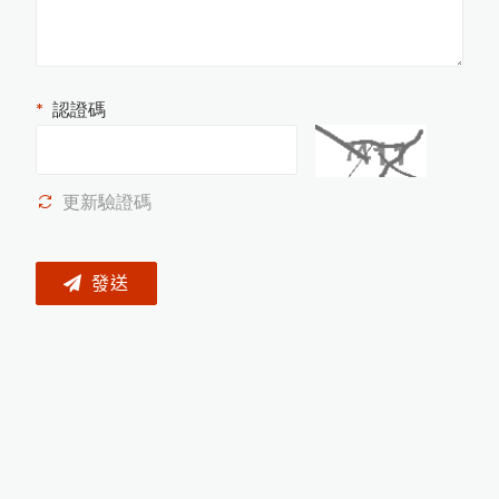
P
o
siT
e
D
C
a
b
le
d
W
a
n
d
濕
式
孔
測
試
儀
專
用
外
接
式
握
st L
P
針
把
P
o
s
iT
e
c
r U
T
G
超
音
波
測
厚
儀
新
3
種
探
to
增
頭
認證碼
P
o
s
iT
e
o
r
S
H
D
電
子
式
橡
膠
硬
度
c
t
計
P
o
s
iT
e
t
o
r
6
0
0
0
F
J
S
厚
膜
膜
厚
計
用
測
c
專
頭
更新驗證碼
P
o
s
iT
c
t
o
r
S
P
G
O
S
金
屬
圓
管
噴
粗
度
e
砂
計
發送
PosiTest HHD高壓針孔測試儀
P
o
s
i
T
e
c
t
o
r
6
0
0
0
F
X
S
X
t
r
e
m
e
耐
溫
專
用
膜
厚
計
測
高
頭
磁
吸
式
B
r
e
s
l
e
T
e
s
t
金
屬
表
面
含
量
測
定
環
鹽
儀