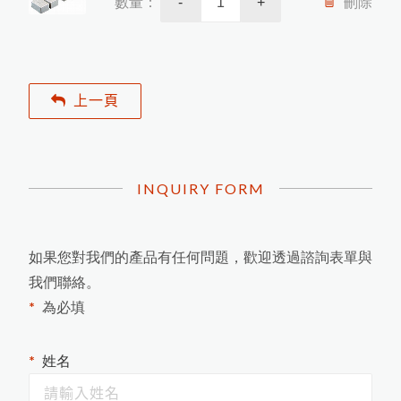
如
何
根
據
A
S
T
M
D
3
3
5
9
M
e
t
h
o
d
B
規
範
進
行
百
格
刮
刀
附
著
力
試
驗
數量：
刪除
-
+
最新消息
日
本
K
E
T
T
膜
厚
計
台
灣
區
總
代
理
商
-
-
-
-
-
中
燦
科
HI-540E混凝土水分計開始銷售
各類水分測定儀器
商品洽詢
近赤外線NIR偵測儀器
使
用
P
o
s
i
T
e
c
t
o
r
G
L
S
光
澤
度
儀
測
量
光
澤
日
本
K
E
T
T
水
分
計
台
灣
區
總
代
理
商
-
-
-
-
中
燦
科
膜
厚
計
及
電
鍍
塗
裝
檢
測
儀
關於我們
聯絡我們
上一頁
技
英
國
R
H
O
P
O
I
N
T
光
澤
度
計
台
灣
區
總
代
理
-
-
-
-
中
燦
科
光澤度計及光學檢測儀器
日本KETT 會長與夫人來訪
技
混凝土及水泥相關測試儀器
英國RHOPOINT 光澤度計
美
國
D
e
F
e
l
s
k
o
灣
區
P
R
I
M
E
主
要
代
理
商
-
-
-
-
-
中
燦
科
INQUIRY FORM
日本KETT 手持式膜厚計
近赤外線NIR水分測定儀
技
度
微小測孔光澤度計的應用
器
美國PosiTector塗裝膜厚計
農業相關檢測儀器
道路及瀝青相關檢測儀器
近赤外線NIR成分分析儀
農產專用水分計
鹽水噴霧試驗機
金
屬
探
測
及
工
程
相
關
檢
測
儀
紅外線水分計
爐溫記錄器
小型精米器Pearlest
如何測量曲面的光澤度？
美國DeFelsko塗裝檢測儀器
磁
性
式
膜
厚
計
測
量
鐵
鍍
鋅
厚
度
的
方
如果您對我們的產品有任何問題，歡迎透過諮詢表單與
台
技
色差分析儀器
超音波測厚儀
紅外線測溫器
木材水分計
精米白度計C-600
我們聯絡。
適期收割判定器OT-300
數字式溫度計
品管分析相關檢測設備
粉體白度計
金屬探測器
拉拔試驗機
電解式及其他膜厚計
紙水分計
溫濕度計 / 露點計
為必填
OPC有機感光鼓塗層損耗測量
器
茶葉水分計
表面粗度儀
附著力及百格測試儀
電動脫殼器TR-270
韋伯硬度計 & 巴可硬度計
穀類水分計
摩擦係數計
如何測量不鏽鋼上的塗層厚度
其他綜合儀器
姓名
水份計
法
塗膜鉛筆硬度計
混凝土水分計
PH 酸鹼度計