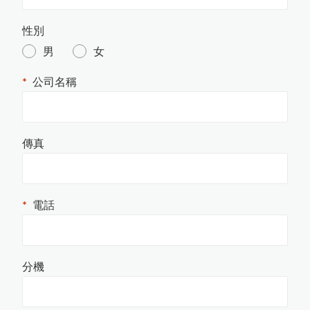
洛氏硬度試驗機
其它水分計
針孔測試儀
渦電流膜厚計的測量原理
電導度計
噴砂及表面檢測設備
印
刷
電
路
板
上
的
保
護
塗
層
厚
度
測
水質檢測儀器
橡膠硬度計
性別
MFFT 最低成膜溫度儀
男
女
精密切割機
氣體偵測器
油漆塗料相關檢測儀器
金相研磨抛光機
輻射偵測器
高斯計(電磁波測試器)
電磁式膜厚計的測量原理
公司名稱
量
美
國
D
e
F
el
s
k
o
台
灣
區
授
權
服
務
中
試片壓鑄機
拉壓力計
風速計
耐磨耗試驗機
傳真
噪音計
破裂強度試驗機
心
L-600統計型膜厚計
轉速計
PosiTest HHD C高壓針孔測試儀
恆溫恆濕試驗機
照度計
電話
Novo-
Curve 4
小
物(
曲
面)
光
澤
度
電阻計
糖度計
計
日
本KETT L-200J
系
列
膜
厚
計
停
產
通
黏度計
分機
精密烘箱
知
精密天平
L-500統計印表型膜厚計