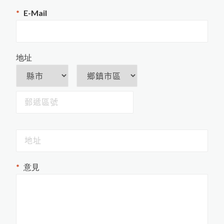
恆溫水槽
PosiTest CMM混凝土水分計
E-Mail
攪拌混合
MT-730木材水分計開始銷售
PosiTest AT-M拉拔測試儀更換
地址
全新螢幕
New PosiTector主機
Rhopint ID影像傳輸外觀儀
PosiTest OTL爐溫記錄器
羽毛的水分測量
米飯的含水量測量
意見
PosiTector D
L金
屬
表
面
露
點
錄
PM
記
器
HI-700生質燃料水分計