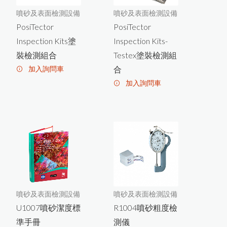
MT-200木屑水分計
P
o
s
iT
c
t
o
r
C
M
M
I
S
混
凝
土
定
點
度
監
測
噴砂及表面檢測設備
噴砂及表面檢測設備
e
濕
器
PosiTector
PosiTector
FD-660紅外線水分計
Inspection Kits塗
Inspection Kits-
Novo-Curve小物光澤度計
裝檢測組合
Testex塗裝檢測組
加入詢問車
合
Novo-Gloss Trio三角度光澤度計
加入詢問車
LZ-990雙功能膜厚計
KB-230近赤外線NIR水分測定儀
噴砂及表面檢測設備
噴砂及表面檢測設備
U1007噴砂潔度標
R1004噴砂粗度檢
準手冊
測儀