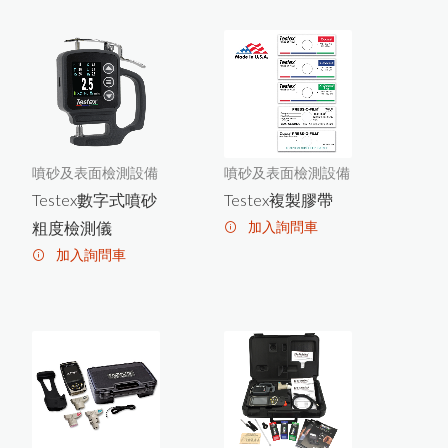
管
噴
PosiTector SPG OS金屬
圓
砂粗度計
PosiTest HHD高壓針孔測試儀
PosiTector 6000 FX
S Xtrem
e耐
溫
專
用
膜
厚
計
測
高
頭
磁
吸
環
式
B
resle T
e
st金
屬
表
面
含
量
測
定
噴砂及表面檢測設備
噴砂及表面檢測設備
鹽
儀
Testex數字式噴砂
Testex複製膠帶
X3001數字式附著強度測試儀
粗度檢測儀
加入詢問車
加入詢問車
P
o
s
iT
e
s
C
非
接
觸
式
粉
體
厚
度
測
t P
定
儀
美
國
P
o
iT
e
c
t
o
r
6
0
0
0
膜
厚
計
台
灣
主
要
代
理
商
-
-
中
燦
科
s
區
技
P
o
s
iT
e
t
o
r
B
H
I
電
子
式
巴
可
硬
度
c
計