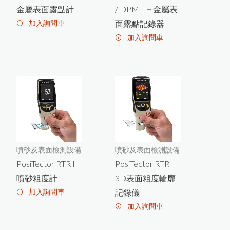
PosiTest OTL爐溫記錄器
金屬表面露點計
/ DPM L + 金屬表
加入詢問車
面露點記錄器
羽毛的水分測量
加入詢問車
米飯的含水量測量
PosiTector DP
M L
金
屬
表
面
露
點
記
錄
器
HI-700生質燃料水分計
PosiTest LPD Cabled Wand濕式
針孔測試儀專用外接式握把
噴砂及表面檢測設備
噴砂及表面檢測設備
PosiTector UTG超音波測厚儀新
PosiTector RTR H
PosiTector RTR
增3種探頭
噴砂粗度計
3D表面粗度輪廓
PosiTector SHD電子式橡膠硬度
加入詢問車
記錄儀
計
加入詢問車
PosiTector 6000 FJS厚膜膜厚計
專用測頭