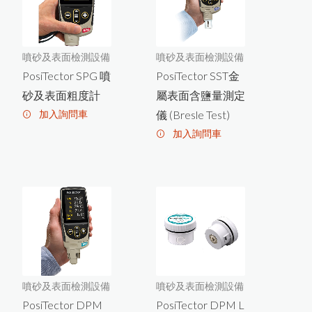
PosiTest HHD C高壓針孔測試儀
L-600統計型膜厚計
試片壓鑄機
N
o
v
o
-
C
u
r
v
e
4
小
物
(
曲
面
)
光
澤
度
心
拉壓力計
風速計
耐磨耗試驗機
噪音計
破裂強度試驗機
噴砂及表面檢測設備
噴砂及表面檢測設備
日
本
K
E
T
T
L
-
2
0
0
J
系
列
膜
厚
計
停
產
通
PosiTector SPG 噴
PosiTector SST金
轉速計
恆溫恆濕試驗機
砂及表面粗度計
屬表面含鹽量測定
照度計
加入詢問車
儀 (Bresle Test)
計
電阻計
L-500統計印表型膜厚計
加入詢問車
知
糖度計
PosiTest CMM混凝土水分計
黏度計
MT-730木材水分計開始銷售
精密烘箱
o
si
T
e
s
t
A
T
-
M
拉
拔
測
試
儀
更
換
全
新
螢
精密天平
恆溫水槽
攪拌混合
P
幕
New PosiTector主機
Rhopint ID影像傳輸外觀儀
噴砂及表面檢測設備
噴砂及表面檢測設備
PosiTector DPM
PosiTector DPM L