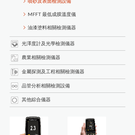
日本KETT 會長與夫人來訪
美
國
D
e
F
e
l
s
k
o
台
灣
區
P
R
I
M
E
主
要
代
理
商
-
-
-
-
-
中
燦
科
技
微小測孔光澤度計的應用
光
技
金
屬
探
測
及
工
程
相
關
檢
測
儀
噴砂及表面檢測設備
磁
性
式
膜
厚
計
測
量
鐵
鍍
鋅
厚
度
的
方
農業相關檢測儀器
度
如何測量曲面的光澤度？
混凝土及水泥相關測試儀器
英國RHOPOINT 光澤度計
器
MFFT 最低成膜溫度儀
日本KETT 手持式膜厚計
近赤外線NIR水分測定儀
技
美國PosiTector塗裝膜厚計
品管分析相關檢測設備
道路及瀝青相關檢測儀器
近赤外線NIR成分分析儀
OPC有機感光鼓塗層損耗測量
油漆塗料相關檢測儀器
農產專用水分計
鹽水噴霧試驗機
美國DeFelsko塗裝檢測儀器
紅外線水分計
小型精米器Pearlest
爐溫記錄器
如何測量不鏽鋼上的塗層厚度
光澤度計及光學檢測儀器
色差分析儀器
超音波測厚儀
紅外線測溫器
適期收割判定器OT-300
木材水分計
精米白度計C-600
器
電解式及其他膜厚計
數字式溫度計
其他綜合儀器
粉體白度計
金屬探測器
拉拔試驗機
農業相關檢測儀器
溫濕度計 / 露點計
紙水分計
印
刷
電
路
板
上
的
保
護
塗
層
厚
度
測
渦電流膜厚計的測量原理
附著力及百格測試儀
法
電動脫殼器TR-270
韋伯硬度計 & 巴可硬度計
茶葉水分計
表面粗度儀
金屬探測及工程相關檢測儀器
穀類水分計
摩擦係數計
塗膜鉛筆硬度計
水份計
混凝土水分計
PH 酸鹼度計
品管分析相關檢測設備
洛氏硬度試驗機
噴砂及表面檢測設備
電磁式膜厚計的測量原理
美
國
D
e
F
e
l
s
k
o
台
灣
區
授
權
服
務
中
其它水分計
針孔測試儀
電導度計
其他綜合儀器
MFFT 最低成膜溫度儀
水質檢測儀器
橡膠硬度計
油漆塗料相關檢測儀器
精密切割機
氣體偵測器
量
金相研磨抛光機
高斯計(電磁波測試器)
輻射偵測器