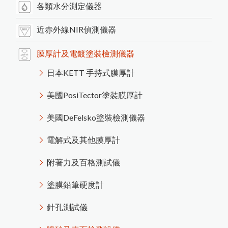
Language
Menu
各類水分測定儀器
公司簡介
繁體中文
近赤外線NIR偵測儀器
產品介紹
膜厚計及電鍍塗裝檢測儀器
最新消息
日本KETT 手持式膜厚計
如
何
根
據
A
S
T
M
D
3
3
5
9
M
e
t
h
o
d
B
規
範
進
行
百
格
刮
刀
附
著
力
試
驗
商品洽詢
美國PosiTector塗裝膜厚計
日
本
K
E
T
T
膜
厚
計
台
灣
區
總
代
理
商
-
-
-
-
-
中
燦
科
HI-540E混凝土水分計開始銷售
美國DeFelsko塗裝檢測儀器
聯絡我們
使
用
P
o
s
i
T
e
c
t
o
r
G
L
S
光
澤
度
儀
測
量
光
澤
日
本
K
E
T
T
水
分
計
台
灣
區
總
代
理
商
-
-
-
-
中
燦
科
各類水分測定儀器
電解式及其他膜厚計
近赤外線NIR偵測儀器
膜
厚
計
及
電
鍍
塗
裝
檢
測
儀
附著力及百格測試儀
英
國
R
H
O
P
O
I
N
T
澤
度
計
台
灣
區
總
代
理
-
-
-
-
中
燦
科
關於我們
技
光澤度計及光學檢測儀器
塗膜鉛筆硬度計
針孔測試儀