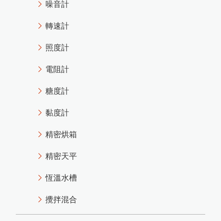
噪音計
黏度計
知
精密烘箱
L-500統計印表型膜厚計
轉速計
精密天平
PosiTest CMM混凝土水分計
照度計
恆溫水槽
MT-730木材水分計開始銷售
攪拌混合
電阻計
PosiTest AT-M拉
拔
測
試
儀
更
換
糖度計
全新螢幕
黏度計
New PosiTector主機
精密烘箱
Rhopint ID影像傳輸外觀儀
PosiTest OTL爐溫記錄器
精密天平
羽毛的水分測量
恆溫水槽
米飯的含水量測量
攪拌混合
PosiTector DPM L金屬表面露點
記錄器