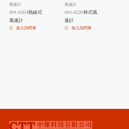
磁
吸
環
式
B
r
e
s
l
e
T
e
s
t
金
屬
表
面
含
量
測
定
鹽
儀
風速計
風速計
X3001數字式附著強度測試儀
AM-4204熱線式
AM-4220杯式風
風速計
速計
P
o
s
i
e
s
t
P
C
非
接
觸
式
粉
體
厚
度
測
T
定
儀
加入詢問車
加入詢問車
美
國
o
s
i
T
e
c
t
o
r
6
0
0
0
膜
厚
計
台
灣
主
要
代
理
商
-
-
中
燦
科
P
區
技
P
o
s
e
c
t
o
r
B
H
I
電
子
式
巴
可
硬
度
i
T
計
MT-200木屑水分計
P
o
s
T
e
c
t
o
r
C
M
M
I
S
混
凝
土
定
點
度
監
測
i
濕
器
FD-660紅外線水分計
Novo-Curve小物光澤度計