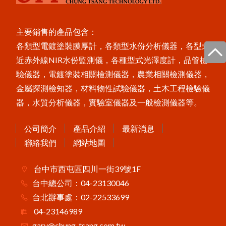
Novo-Gloss Trio三角度光澤度計
LZ-990雙功能膜厚計
KB-230近赤外線NIR水分測定儀
主要銷售的產品包含：
各類型電鍍塗裝膜厚計，各類型水份分析儀器，各型式
近赤外線NIR水份監測儀，各種型式光澤度計，品管檢
驗儀器，電鍍塗裝相關檢測儀器，農業相關檢測儀器，
金屬探測檢知器，材料物性試驗儀器，土木工程檢驗儀
器，水質分析儀器，實驗室儀器及一般檢測儀器等。
公司簡介
產品介紹
最新消息
聯絡我們
網站地圖
台中市西屯區四川一街39號1F
台中總公司：04-23130046
台北辦事處：02-22533699
04-23146989
gary@chung-tsang.com.tw