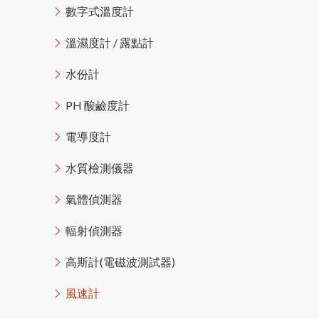
OPC有機感光鼓塗層損耗測量
溫濕度計 / 露點計
附著力及百格測試儀
茶葉水分計
表面粗度儀
如何測量不鏽鋼上的塗層厚度
電動脫殼器TR-270
韋伯硬度計 & 巴可硬度計
其他綜合儀器
數字式溫度計
穀類水分計
摩擦係數計
法
水份計
塗膜鉛筆硬度計
混凝土水分計
PH 酸鹼度計
溫濕度計 / 露點計
渦電流膜厚計的測量原理
印
刷
電
路
板
上
的
保
護
塗
層
厚
度
測
洛氏硬度試驗機
其它水分計
針孔測試儀
噴砂及表面檢測設備
電導度計
水份計
水質檢測儀器
MFFT 最低成膜溫度儀
橡膠硬度計
PH 酸鹼度計
油漆塗料相關檢測儀器
精密切割機
氣體偵測器
電磁式膜厚計的測量原理
金相研磨抛光機
美
國
D
e
F
el
s
k
o
台
灣
區
授
權
服
務
中
電導度計
輻射偵測器
高斯計(電磁波測試器)
量
試片壓鑄機
水質檢測儀器
拉壓力計
風速計
氣體偵測器
耐磨耗試驗機
L-600統計型膜厚計
PosiTest HHD C高壓針孔測試儀
噪音計
心
破裂強度試驗機
輻射偵測器
轉速計
N
o
v
o-
C
ur
v
e
4
小
物(
曲
面)
光
澤
度
恆溫恆濕試驗機
照度計
高斯計(電磁波測試器)
電阻計
日
本
K
E
T
T L-
2
0
0J
系
列
膜
厚
計
停
產
通
風速計
糖度計
計