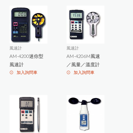
HI-700生質燃料水分計
PosiTest LPD
abled W
and濕
式
孔
測
試
儀
專
用
外
接
式
握
C
針
把
T
G
超
音
波
測
厚
儀
新
3種
探
PosiTector U
增
頭
風速計
風速計
P
o
siT
e
c
r S
H
D
電
子
式
橡
膠
硬
度
AM-4200迷你型
AM-4206M風速
to
計
風速計
／風量／溫度計
P
o
s
iT
e
c
r 6
0
0
0
F
J
S
厚
膜
膜
厚
計
用
測
加入詢問車
加入詢問車
to
專
頭
P
o
s
iT
e
o
r
S
P
G
O
S
金
屬
圓
管
噴
粗
度
c
t
砂
計
PosiTest HHD高壓針孔測試儀
P
o
s
iT
c
t
o
r
6
0
0
0
F
X
S
X
t
r
e
m
e
耐
溫
專
用
膜
厚
計
測
e
高
頭