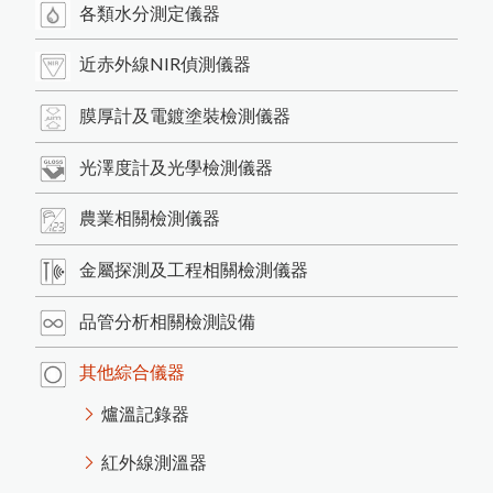
產品介紹
各類水分測定儀器
如
何
根
據
A
S
T
M
D
3
3
5
9
M
e
t
o
d
B
規
範
進
行
百
格
刮
刀
附
著
力
試
h
驗
最新消息
近赤外線NIR偵測儀器
日
本
K
E
T
T
厚
計
台
灣
區
總
代
理
商
-
-
-
-
-
中
燦
科
HI-540E混凝土水分計開始銷售
商品洽詢
膜厚計及電鍍塗裝檢測儀器
各類水分測定儀器
近赤外線NIR偵測儀器
使
用
o
s
i
T
e
c
t
o
r
G
L
S
光
澤
度
儀
測
量
光
澤
日
本
K
E
T
T
水
分
計
台
灣
區
總
代
理
商
-
-
-
-
中
燦
科
聯絡我們
光澤度計及光學檢測儀器
膜
厚
計
及
電
鍍
塗
裝
檢
測
儀
關於我們
膜
技
農業相關檢測儀器
英
國
R
H
O
P
O
I
N
T
光
澤
度
計
台
灣
區
總
代
理
-
-
-
-
中
燦
科
光澤度計及光學檢測儀器
日本KETT 會長與夫人來訪
金屬探測及工程相關檢測儀器
美
國
D
e
F
e
l
s
k
o
台
灣
區
P
R
I
M
E
主
要
代
理
商
-
-
-
-
-
中
燦
科
技
技
混凝土及水泥相關測試儀器
微小測孔光澤度計的應用
英國RHOPOINT 光澤度計
P
度
日本KETT 手持式膜厚計
近赤外線NIR水分測定儀
品管分析相關檢測設備
農業相關檢測儀器
金
屬
探
測
及
工
程
相
關
檢
測
儀
器
美國PosiTector塗裝膜厚計
如何測量曲面的光澤度？
道路及瀝青相關檢測儀器
近赤外線NIR成分分析儀
磁
性
式
膜
厚
計
測
量
鐵
鍍
鋅
厚
度
的
方
農產專用水分計
鹽水噴霧試驗機
其他綜合儀器
紅外線水分計
技
美國DeFelsko塗裝檢測儀器
小型精米器Pearlest
爐溫記錄器
色差分析儀器
超音波測厚儀
紅外線測溫器
爐溫記錄器
品管分析相關檢測設備
木材水分計
精米白度計C-600
適期收割判定器OT-300
數字式溫度計
電解式及其他膜厚計
粉體白度計
金屬探測器
拉拔試驗機
紅外線測溫器
紙水分計
器