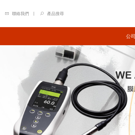
聯絡我們
產品搜尋
公
關
日本
商-
日本
商-
英國
區總
美國
代理