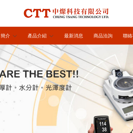
司簡介
產品介紹
最新消息
商品洽詢
聯絡
於我們
各類水分測定儀器
KETT膜厚計台灣區總代理
紅外線水分計
近赤外線NIR偵測儀器
----中燦科技
木材水分計
近赤外線NIR水分測定儀
膜厚計及電鍍塗裝檢測儀器
KETT水分計台灣區總代理
---中燦科技
紙水分計
近赤外線NIR成分分析儀
日本KETT 手持式膜厚計
光澤度計及光學檢測儀器
RHOPOINT光澤度計台灣
茶葉水分計
代理----中燦科技
美國PosiTector塗裝膜厚計
英國RHOPOINT 光澤度計
農業相關檢測儀器
DeFelsko台灣區PRIME主要
穀類水分計
美國DeFelsko塗裝檢測儀器
商-----中燦科技
色差分析儀器
農產專用水分計
金屬探測及工程相關檢測儀器
混凝土水分計