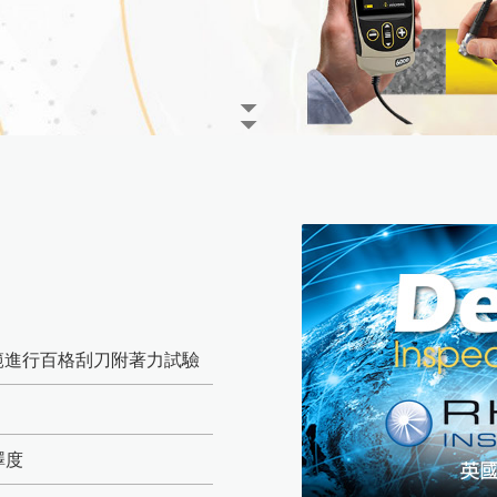
電解式及其他膜厚計
粉體白度計
小型精米器Pearlest
混凝土及水泥相關測試儀器
品管分析相關檢測設備
其它水分計
附著力及百格測試儀
精米白度計C-600
道路及瀝青相關檢測儀器
鹽水噴霧試驗機
其他綜合儀器
塗膜鉛筆硬度計
適期收割判定器OT-300
金屬探測器
超音波測厚儀
爐溫記錄器
針孔測試儀
電動脫殼器TR-270
拉拔試驗機
紅外線測溫器
噴砂及表面檢測設備
表面粗度儀
數字式溫度計
MFFT 最低成膜溫度儀
摩擦係數計
溫濕度計 / 露點計
油漆塗料相關檢測儀器
韋伯硬度計 & 巴可硬度計
水份計
 B規範進行百格刮刀附著力試驗
洛氏硬度試驗機
PH 酸鹼度計
橡膠硬度計
電導度計
澤度
精密切割機