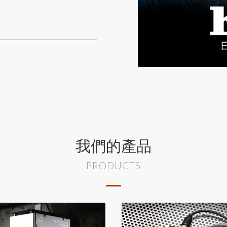
水質檢測儀器
金相研磨抛光機
氣體偵測器
試片壓鑄機
輻射偵測器
拉壓力計
高斯計(電磁波測試器)
耐磨耗試驗機
風速計
破裂強度試驗機
噪音計
恆溫恆濕試驗機
轉速計
我們的產品
照度計
PRODUCTS
電阻計
糖度計