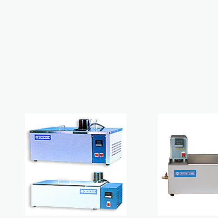
電解式及其他膜厚計
粉體白度計
小型精米器Pearlest
混凝土及水泥相關測試儀器
品管分析相關檢測設備
其它水分計
附著力及百格測試儀
精米白度計C-600
道路及瀝青相關檢測儀器
鹽水噴霧試驗機
其他綜合儀器
塗膜鉛筆硬度計
適期收割判定器OT-300
金屬探測器
超音波測厚儀
爐溫記錄器
針孔測試儀
電動脫殼器TR-270
拉拔試驗機
紅外線測溫器
噴砂及表面檢測設備
表面粗度儀
數字式溫度計
MFFT 最低成膜溫度儀
摩擦係數計
溫濕度計 / 露點計
油漆塗料相關檢測儀器
韋伯硬度計 & 巴可硬度計
水份計
洛氏硬度試驗機
PH 酸鹼度計
橡膠硬度計
電導度計
精密切割機