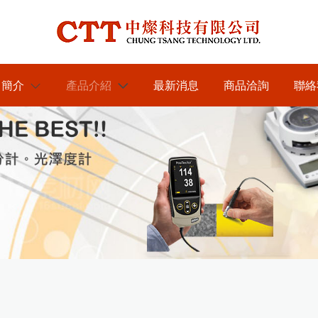
司簡介
產品介紹
最新消息
商品洽詢
聯絡
於我們
各類水分測定儀器
KETT膜厚計台灣區總代理
紅外線水分計
近赤外線NIR偵測儀器
----中燦科技
木材水分計
近赤外線NIR水分測定儀
膜厚計及電鍍塗裝檢測儀器
KETT水分計台灣區總代理
---中燦科技
紙水分計
近赤外線NIR成分分析儀
日本KETT 手持式膜厚計
光澤度計及光學檢測儀器
RHOPOINT光澤度計台灣
茶葉水分計
代理----中燦科技
美國PosiTector塗裝膜厚計
英國RHOPOINT 光澤度計
農業相關檢測儀器
DeFelsko台灣區PRIME主要
穀類水分計
美國DeFelsko塗裝檢測儀器
商-----中燦科技
色差分析儀器
農產專用水分計
金屬探測及工程相關檢測儀器
混凝土水分計