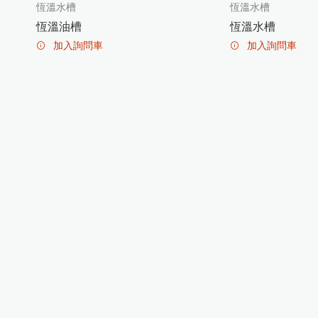
水質檢測儀器
恆溫水槽
恆溫水槽
恆溫油槽
恆溫水槽
金相研磨抛光機
氣體偵測器
加入詢問車
加入詢問車
試片壓鑄機
輻射偵測器
拉壓力計
高斯計(電磁波測試器)
耐磨耗試驗機
風速計
破裂強度試驗機
噪音計
恆溫恆濕試驗機
轉速計
照度計
電阻計
糖度計