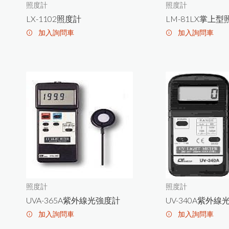
水質檢測儀器
照度計
照度計
LX-1102照度計
LM-81LX掌上
金相研磨抛光機
氣體偵測器
加入詢問車
加入詢問車
試片壓鑄機
輻射偵測器
拉壓力計
高斯計(電磁波測試器)
耐磨耗試驗機
風速計
破裂強度試驗機
噪音計
恆溫恆濕試驗機
轉速計
照度計
照度計
照度計
電阻計
UVA-365A紫外線光強度計
UV-340A紫外
糖度計
加入詢問車
加入詢問車