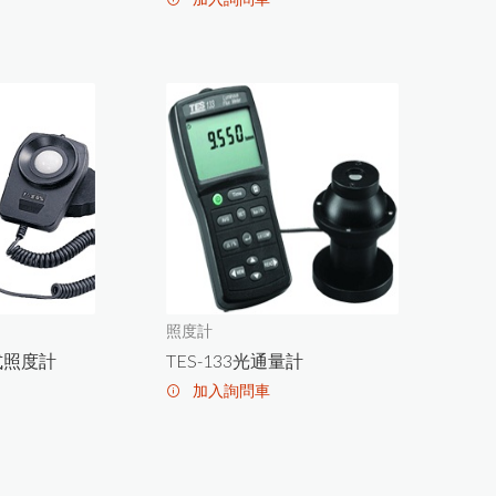
照度計
憶式照度計
TES-133光通量計
加入詢問車