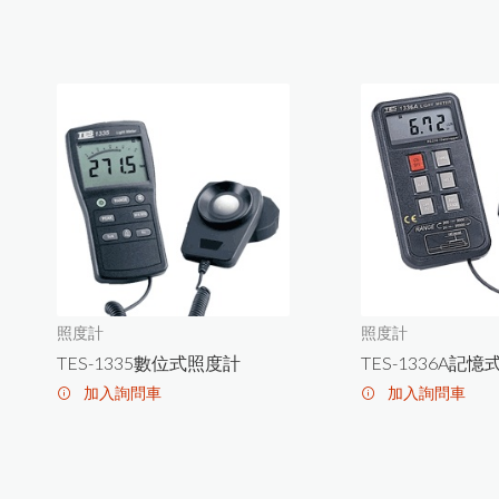
黏度計
精密烘箱
精密天平
恆溫水槽
攪拌混合
照度計
照度計
TES-1335數位式照度計
TES-1336A記
加入詢問車
加入詢問車