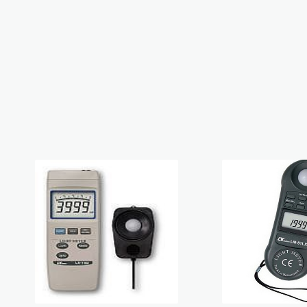
電解式及其他膜厚計
粉體白度計
小型精米器Pearlest
混凝土及水泥相關測試儀器
品管分析相關檢測設備
其它水分計
附著力及百格測試儀
精米白度計C-600
道路及瀝青相關檢測儀器
鹽水噴霧試驗機
其他綜合儀器
塗膜鉛筆硬度計
適期收割判定器OT-300
金屬探測器
超音波測厚儀
爐溫記錄器
針孔測試儀
電動脫殼器TR-270
拉拔試驗機
紅外線測溫器
噴砂及表面檢測設備
表面粗度儀
數字式溫度計
MFFT 最低成膜溫度儀
摩擦係數計
溫濕度計 / 露點計
油漆塗料相關檢測儀器
韋伯硬度計 & 巴可硬度計
水份計
洛氏硬度試驗機
PH 酸鹼度計
橡膠硬度計
電導度計
精密切割機