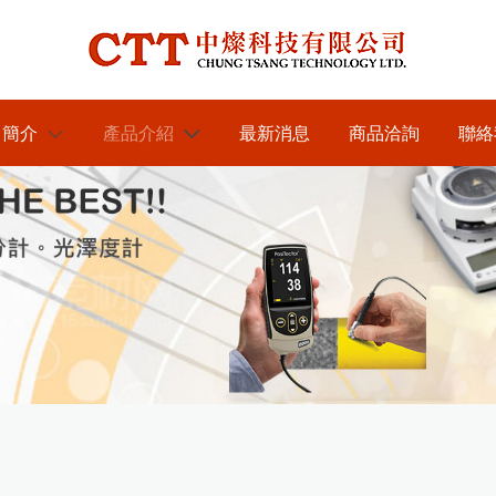
司簡介
產品介紹
最新消息
商品洽詢
聯絡
於我們
各類水分測定儀器
KETT膜厚計台灣區總代理
紅外線水分計
近赤外線NIR偵測儀器
----中燦科技
木材水分計
近赤外線NIR水分測定儀
膜厚計及電鍍塗裝檢測儀器
KETT水分計台灣區總代理
---中燦科技
紙水分計
近赤外線NIR成分分析儀
日本KETT 手持式膜厚計
光澤度計及光學檢測儀器
RHOPOINT光澤度計台灣
茶葉水分計
代理----中燦科技
美國PosiTector塗裝膜厚計
英國RHOPOINT 光澤度計
農業相關檢測儀器
DeFelsko台灣區PRIME主要
穀類水分計
美國DeFelsko塗裝檢測儀器
商-----中燦科技
色差分析儀器
農產專用水分計
金屬探測及工程相關檢測儀器
混凝土水分計