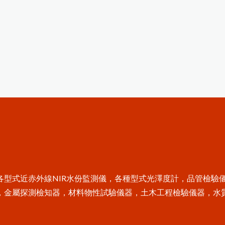
水質檢測儀器
金相研磨抛光機
氣體偵測器
試片壓鑄機
輻射偵測器
拉壓力計
高斯計(電磁波測試器)
耐磨耗試驗機
風速計
破裂強度試驗機
噪音計
恆溫恆濕試驗機
轉速計
照度計
型式近赤外線NIR水份監測儀，各種型式光澤度計，品管檢驗
電阻計
，金屬探測檢知器，材料物性試驗儀器，土木工程檢驗儀器，水
糖度計