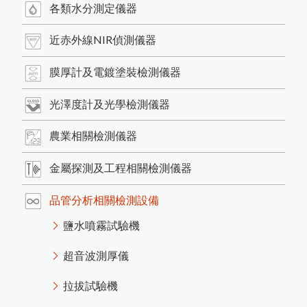
如
何
根
據
A
S
T
M
D
3
3
5
9
M
e
h
o
d
B
規
範
進
行
百
格
刮
刀
附
著
力
試
t
驗
日
本
K
E
T
T
膜
厚
計
台
灣
區
總
代
理
商
-
-
-
-
-
中
燦
科
最新消息
HI-540E混凝土水分計開始銷售
各類水分測定儀器
各類水分測定儀器
近赤外線NIR偵測儀器
商品洽詢
使
P
o
s
i
T
e
c
t
o
r
G
L
S
光
澤
度
儀
測
量
光
澤
日
本
K
E
T
水
分
計
台
灣
區
總
代
理
商
-
-
-
-
中
燦
科
近赤外線NIR偵測儀器
膜
厚
計
及
電
鍍
塗
裝
檢
測
儀
關於我們
聯絡我們
技
膜厚計及電鍍塗裝檢測儀器
英
國
R
H
O
P
O
I
N
光
澤
度
計
台
灣
區
總
代
理
-
-
-
-
中
燦
科
光澤度計及光學檢測儀器
日本KETT 會長與夫人來訪
混凝土及水泥相關測試儀器
英國RHOPOINT 光澤度計
光澤度計及光學檢測儀器
T
技
日本KETT 手持式膜厚計
近赤外線NIR水分測定儀
美
國
D
e
F
e
l
s
k
o
台
灣
區
P
R
I
M
E
主
要
代
理
商
-
-
-
-
-
中
燦
科
用
度
T
技
美國PosiTector塗裝膜厚計
器
微小測孔光澤度計的應用
農產專用水分計
鹽水噴霧試驗機
道路及瀝青相關檢測儀器
近赤外線NIR成分分析儀
農業相關檢測儀器
紅外線水分計
農業相關檢測儀器
爐溫記錄器
小型精米器Pearlest
金
屬
探
測
及
工
程
相
關
檢
測
儀
美國DeFelsko塗裝檢測儀器
色差分析儀器
超音波測厚儀
紅外線測溫器
如何測量曲面的光澤度？
木材水分計
金屬探測及工程相關檢測儀器
磁
性
式
膜
厚
計
測
量
鐵
鍍
鋅
厚
度
的
方
技
精米白度計C-600
數字式溫度計
適期收割判定器OT-300
粉體白度計
金屬探測器
拉拔試驗機
電解式及其他膜厚計
紙水分計
品管分析相關檢測設備
溫濕度計 / 露點計
品管分析相關檢測設備
茶葉水分計
表面粗度儀
附著力及百格測試儀
器
電動脫殼器TR-270
OPC有機感光鼓塗層損耗測量
鹽水噴霧試驗機
韋伯硬度計 & 巴可硬度計
穀類水分計
摩擦係數計
水份計
塗膜鉛筆硬度計
其他綜合儀器
混凝土水分計
如何測量不鏽鋼上的塗層厚度
PH 酸鹼度計
法
超音波測厚儀
洛氏硬度試驗機
其它水分計
針孔測試儀
電導度計
噴砂及表面檢測設備
拉拔試驗機
水質檢測儀器
橡膠硬度計