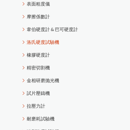
渦電流膜厚計的測量原理
MFFT 最低成膜溫度儀
印
刷
電
路
板
上
的
保
護
塗
層
厚
度
測
表面粗度儀
精密切割機
氣體偵測器
油漆塗料相關檢測儀器
金相研磨抛光機
輻射偵測器
摩擦係數計
高斯計(電磁波測試器)
電磁式膜厚計的測量原理
試片壓鑄機
量
韋伯硬度計 & 巴可硬度計
美
國
De
F
els
k
o
台
灣
區
授
權
服
務
中
拉壓力計
風速計
耐磨耗試驗機
洛氏硬度試驗機
噪音計
破裂強度試驗機
心
轉速計
橡膠硬度計
L-600統計型膜厚計
恆溫恆濕試驗機
PosiTest HHD C高壓針孔測試儀
照度計
精密切割機
電阻計
Novo-Curve 4
小
物(
曲
面)
光
澤
度
金相研磨抛光機
糖度計
黏度計
計
試片壓鑄機
日本KETT L-200J系列膜厚計
停
精密烘箱
產通知
拉壓力計
精密天平
L-500統計印表型膜厚計
恆溫水槽
耐磨耗試驗機
PosiTest CMM混凝土水分計
攪拌混合