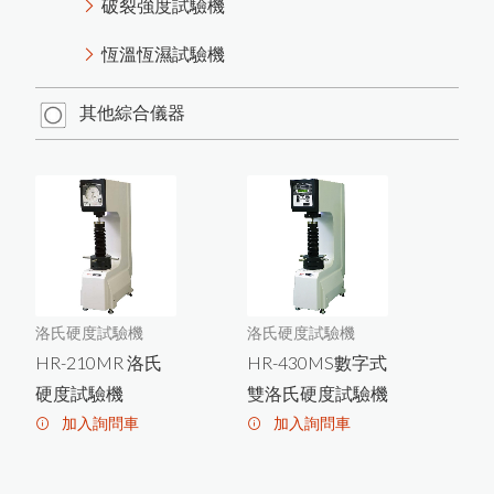
破裂強度試驗機
MT-730木材水分計開始銷售
恆溫恆濕試驗機
PosiTest AT-M拉拔測試儀更換
全新螢幕
其他綜合儀器
New PosiTector主機
Rhopint ID影像傳輸外觀儀
PosiTest OTL爐溫記錄器
羽毛的水分測量
米飯的含水量測量
洛氏硬度試驗機
洛氏硬度試驗機
P
o
siT
ecto
r D
P
M
L
金
屬
表
面
露
點
錄
記
器
HR-210MR 洛氏
HR-430MS數字式
硬度試驗機
雙洛氏硬度試驗機
HI-700生質燃料水分計
加入詢問車
加入詢問車
P
o
s
iT
e
s
t L
P
D
C
a
b
le
d
W
a
n
d
濕
式
孔
測
試
儀
專
用
外
接
式
握
針
把