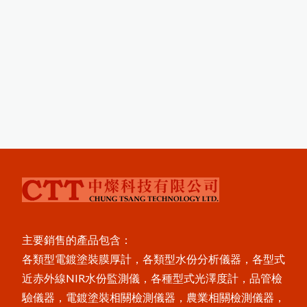
P
o
s
iT
e
t
o
r
U
T
G
超
音
波
測
厚
儀
新
3
種
探
c
增
頭
P
o
s
iT
t
o
r
S
H
D
電
子
式
橡
膠
硬
度
e
c
計
P
o
s
iT
c
t
o
r
6
0
0
0
F
J
S
厚
膜
膜
厚
計
用
測
e
專
頭
P
o
s
iT
c
t
o
r
S
P
G
O
S
金
屬
圓
管
噴
粗
度
e
砂
計
PosiTest HHD高壓針孔測試儀
P
o
s
i
e
c
t
o
r
6
0
0
0
F
X
S
X
t
r
e
m
e
耐
溫
專
用
膜
厚
計
測
T
高
頭
磁
吸
環
式
B
r
e
s
l
e
T
e
s
t
金
屬
表
面
含
量
測
定
鹽
儀
主要銷售的產品包含：
X3001數字式附著強度測試儀
各類型電鍍塗裝膜厚計，各類型水份分析儀器，各型式
近赤外線NIR水份監測儀，各種型式光澤度計，品管檢
i
定
儀
驗儀器，電鍍塗裝相關檢測儀器，農業相關檢測儀器，