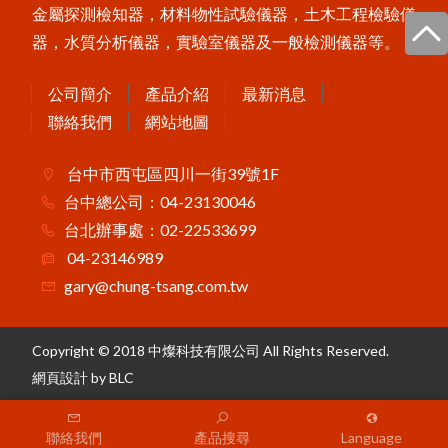
P
o
s
T
e
s
t
P
C
非
接
觸
式
粉
體
厚
度
測
美
國
P
o
s
i
T
e
c
t
o
r
6
0
0
0
膜
厚
計
台
灣
主
要
代
理
商
-
-
中
燦
科
金屬探測檢知器，材料物性試驗儀器，土木工程檢驗儀
區
技
器，水質分析儀器，實驗室儀器及一般檢測儀器等。
P
o
s
i
T
e
c
t
o
r
B
H
I
電
子
式
巴
可
硬
度
計
公司簡介
產品介紹
最新消息
MT-200木屑水分計
聯絡我們
網站地圖
P
o
i
T
e
c
t
o
r
C
M
M
I
S
混
凝
土
定
點
度
監
測
s
濕
器
台中市西屯區四川一街39號1F
台中總公司：04-23130046
FD-660紅外線水分計
台北辦事處：02-22533699
Novo-Curve小物光澤度計
04-23146989
Novo-Gloss Trio三角度光澤度計
gary@chung-tsang.com.tw
LZ-990雙功能膜厚計
Copyright © 2018 中燦科技有限公司 All Rights Reserved.
網頁設計
by BLC
聯絡我們
產品搜尋
Language