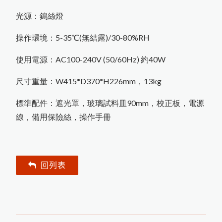
PosiTest CMM混凝土水分計
攪拌混合
光源：鎢絲燈
MT-730木材水分計開始銷售
操作環境：5-35℃(無結露)/30-80%RH
PosiTest AT-M拉拔測試儀更換
全新螢幕
使用電源：AC100-240V (50/60Hz) 約40W
New PosiTector主機
尺寸重量：W415*D370*H226mm，13kg
Rhopint ID影像傳輸外觀儀
標準配件：遮光罩，玻璃試料皿90mm，校正板，電源
PosiTest OTL爐溫記錄器
線，備用保險絲，操作手冊
羽毛的水分測量
米飯的含水量測量
P
M
L金
屬
表
面
露
點
錄
回列表
PosiTector D
記
器
HI-700生質燃料水分計