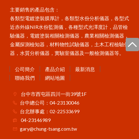
X3001數字式附著強度測試儀
P
o
s
T
e
s
t
P
C
非
接
觸
式
粉
體
厚
度
測
i
定
儀
主要銷售的產品包含：
美
國
P
o
s
i
T
e
c
t
o
r
6
0
0
0
膜
厚
計
台
灣
主
要
代
理
商
-
-
中
燦
科
區
技
各類型電鍍塗裝膜厚計，各類型水份分析儀器，各型式
P
o
s
T
e
c
t
o
r
B
H
I
電
子
式
巴
可
硬
度
近赤外線NIR水份監測儀，各種型式光澤度計，品管檢
i
計
驗儀器，電鍍塗裝相關檢測儀器，農業相關檢測儀器，
MT-200木屑水分計
金屬探測檢知器，材料物性試驗儀器，土木工程檢驗儀
器，水質分析儀器，實驗室儀器及一般檢測儀器等。
P
o
i
T
e
c
t
o
r
C
M
M
I
S
混
凝
土
定
點
度
監
測
s
濕
器
公司簡介
產品介紹
最新消息
FD-660紅外線水分計
聯絡我們
網站地圖
Novo-Curve小物光澤度計
台中市西屯區四川一街39號1F
Novo-Gloss Trio三角度光澤度計
台中總公司：04-23130046
LZ-990雙功能膜厚計
台北辦事處：02-22533699
04-23146989
gary@chung-tsang.com.tw