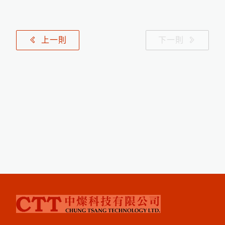
P
o
siT
e
s
P
D
C
a
b
le
d
W
a
n
d
濕
式
孔
測
試
儀
專
用
外
接
式
握
t L
針
把
P
o
s
iT
e
o
r
U
T
G
超
音
波
測
厚
儀
新
3
種
探
c
t
增
頭
上一則
下一則
P
o
s
iT
e
t
o
r
S
H
D
電
子
式
橡
膠
硬
度
c
計
P
o
s
iT
c
t
o
r
6
0
0
0
F
J
S
厚
膜
膜
厚
計
用
測
e
專
頭
P
o
s
iT
c
t
o
r
S
P
G
O
S
金
屬
圓
管
噴
粗
度
e
砂
計
PosiTest HHD高壓針孔測試儀
P
o
s
i
e
c
t
o
r
6
0
0
0
F
X
S
X
t
r
e
m
e
耐
溫
專
用
膜
厚
計
測
T
高
頭
磁
吸
式
B
r
e
s
l
e
T
e
s
t
金
屬
表
面
含
量
測
定
環
鹽
儀