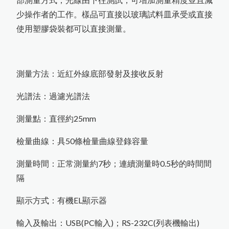
噴砂及表面檢測設備
渦電流膜厚計的測量原理
水質檢測儀器
印
刷
電
路
板
上
的
保
護
塗
層
厚
度
測
橡膠硬度計
MFFT 最低成膜溫度儀
少操作者的工作。樣品可直接以玻璃試料皿承受或直接
精密切割機
氣體偵測器
油漆塗料相關檢測儀器
使用塑膠袋裝都可以直接測量。
金相研磨抛光機
輻射偵測器
高斯計(電磁波測試器)
電磁式膜厚計的測量原理
試片壓鑄機
量
美
國
D
e
F
el
s
k
o
台
灣
區
授
權
服
務
中
測量方法：近紅外線底部發射及接收反射
拉壓力計
風速計
耐磨耗試驗機
噪音計
光譜法：過濾光譜法
破裂強度試驗機
心
L-600統計型膜厚計
轉速計
測量點：直徑約25mm
PosiTest HHD C高壓針孔測試儀
恆溫恆濕試驗機
照度計
檢量曲線：具50條檢量曲線登錄容量
電阻計
Novo-Curve 4
小
物(
曲
面)
光
澤
度
糖度計
測量時間：正常測量約7秒；連續測量時0.5秒的時間間
計
黏度計
日本KETT L-200J
系
列
膜
厚
計
停
隔
精密烘箱
產通知
顯示方式：有機EL顯示器
精密天平
L-500統計印表型膜厚計
輸入及輸出：USB(PC輸入)；RS-232C(列表機輸出)
恆溫水槽