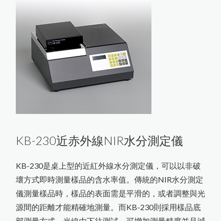
如
何
根
據
A
S
T
M
D
3
3
5
9
M
e
t
h
o
d
B
規
範
進
行
百
格
刮
刀
附
著
力
試
驗
最新消息
日
本
K
E
T
T
膜
厚
計
台
灣
區
總
代
理
商
-
-
-
-
-
中
燦
科
HI-540E混凝土水分計開始銷售
各類水分測定儀器
商品洽詢
近赤外線NIR偵測儀器
使
用
P
o
s
i
T
e
c
t
o
r
G
L
S
光
澤
度
儀
測
量
光
澤
日
本
K
E
T
T
水
分
計
台
灣
區
總
代
理
商
-
-
-
-
中
燦
科
膜
厚
計
及
電
鍍
塗
裝
檢
測
儀
關於我們
聯絡我們
技
英
國
R
H
O
P
O
I
N
T
光
澤
度
計
台
灣
區
總
代
理
-
-
-
-
中
燦
科
光澤度計及光學檢測儀器
日本KETT 會長與夫人來訪
技
混凝土及水泥相關測試儀器
英國RHOPOINT 光澤度計
日本KETT 手持式膜厚計
近赤外線NIR水分測定儀
美
國
D
e
F
e
l
s
k
o
灣
區
P
R
I
M
E
主
要
代
理
商
-
-
-
-
-
中
燦
科
度
技
微小測孔光澤度計的應用
美國PosiTector塗裝膜厚計
器
道路及瀝青相關檢測儀器
農產專用水分計
鹽水噴霧試驗機
農業相關檢測儀器
近赤外線NIR成分分析儀
紅外線水分計
金
屬
探
測
及
工
程
相
關
檢
測
儀
爐溫記錄器
小型精米器Pearlest
美國DeFelsko塗裝檢測儀器
如何測量曲面的光澤度？
色差分析儀器
超音波測厚儀
紅外線測溫器
磁
性
式
膜
厚
計
測
量
鐵
鍍
鋅
厚
度
的
方
木材水分計
台
技
KB-230近赤外線NIR水分測定儀
精米白度計C-600
適期收割判定器OT-300
數字式溫度計
粉體白度計
金屬探測器
拉拔試驗機
品管分析相關檢測設備
電解式及其他膜厚計
紙水分計
溫濕度計 / 露點計
茶葉水分計
表面粗度儀
器
KB-230是桌上型的近紅外線水分測定儀，可以以非破
OPC有機感光鼓塗層損耗測量
附著力及百格測試儀
電動脫殼器TR-270
韋伯硬度計 & 巴可硬度計
壞方式即時測量樣品的含水率值。傳統的NIR水分測定
穀類水分計
摩擦係數計
水份計
其他綜合儀器
如何測量不鏽鋼上的塗層厚度
塗膜鉛筆硬度計
法
儀測量樣品時，樣品的表面需是平滑的，或者調整與光
混凝土水分計
PH 酸鹼度計
洛氏硬度試驗機
源間的距離才能精確地測量。而KB-230則採用樣品底
其它水分計
針孔測試儀
電導度計
部測量方式，光線由下往測試，可增加測量精度並且減