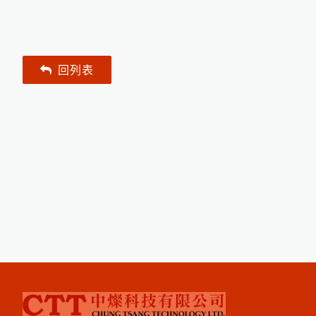
P
o
siT
e
P
D
C
a
b
le
d
W
a
n
d
濕
式
孔
測
試
儀
專
用
外
接
式
握
st L
針
把
P
o
s
iT
e
c
o
r
U
T
G
超
音
波
測
厚
儀
新
3
種
探
t
增
頭
P
o
s
iT
e
t
o
r
S
H
D
電
子
式
橡
膠
硬
度
回列表
c
計
P
o
s
iT
c
t
o
r
6
0
0
0
F
J
S
厚
膜
膜
厚
計
用
測
e
專
頭
P
o
s
iT
c
t
o
r
S
P
G
O
S
金
屬
圓
管
噴
粗
度
e
砂
計
PosiTest HHD高壓針孔測試儀
P
o
s
i
e
c
t
o
r
6
0
0
0
F
X
S
X
t
r
e
m
e
耐
溫
專
用
膜
厚
計
測
T
高
頭
磁
吸
式
B
r
e
s
l
e
T
e
s
t
金
屬
表
面
含
量
測
定
環
鹽
儀