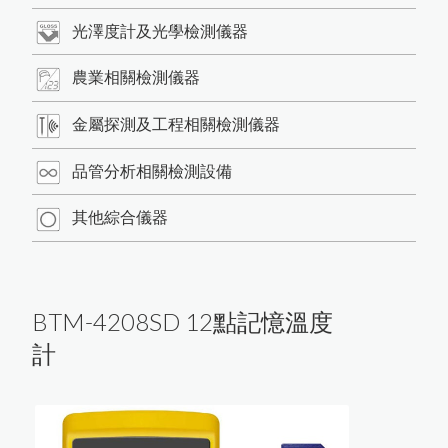
如
何
根
據
A
S
T
M
D
3
3
5
9
M
e
t
h
o
d
B
規
範
進
行
百
格
刮
刀
附
著
力
試
驗
最新消息
日
本
K
E
T
T
膜
厚
計
台
灣
區
總
代
理
商
-
-
-
-
-
中
燦
科
HI-540E混凝土水分計開始銷售
光澤度計及光學檢測儀器
各類水分測定儀器
商品洽詢
近赤外線NIR偵測儀器
使
用
P
o
s
i
T
e
c
t
o
r
G
L
S
光
澤
度
儀
測
量
光
澤
日
本
K
E
T
T
水
分
計
台
灣
區
總
代
理
商
-
-
-
-
中
燦
科
農業相關檢測儀器
膜
厚
計
及
電
鍍
塗
裝
檢
測
儀
關於我們
聯絡我們
技
金屬探測及工程相關檢測儀器
英
國
R
H
O
P
O
I
N
T
光
澤
度
計
台
灣
區
總
代
理
-
-
-
-
中
燦
科
光澤度計及光學檢測儀器
日本KETT 會長與夫人來訪
品管分析相關檢測設備
技
混凝土及水泥相關測試儀器
英國RHOPOINT 光澤度計
日本KETT 手持式膜厚計
近赤外線NIR水分測定儀
美
國
D
e
F
e
l
s
k
o
灣
區
P
R
I
M
E
主
要
代
理
商
-
-
-
-
-
中
燦
科
技
度
微小測孔光澤度計的應用
其他綜合儀器
美國PosiTector塗裝膜厚計
器
道路及瀝青相關檢測儀器
農業相關檢測儀器
農產專用水分計
鹽水噴霧試驗機
近赤外線NIR成分分析儀
紅外線水分計
金
屬
探
測
及
工
程
相
關
檢
測
儀
爐溫記錄器
小型精米器Pearlest
美國DeFelsko塗裝檢測儀器
如何測量曲面的光澤度？
磁
性
式
膜
厚
計
測
量
鐵
鍍
鋅
厚
度
的
方
色差分析儀器
超音波測厚儀
紅外線測溫器
台
技
木材水分計
精米白度計C-600
適期收割判定器OT-300
數字式溫度計
品管分析相關檢測設備
粉體白度計
金屬探測器
拉拔試驗機
電解式及其他膜厚計
紙水分計
BTM-4208SD 12點記憶溫度
溫濕度計 / 露點計
器
茶葉水分計
表面粗度儀
OPC有機感光鼓塗層損耗測量
附著力及百格測試儀
電動脫殼器TR-270
計
韋伯硬度計 & 巴可硬度計
穀類水分計
摩擦係數計
其他綜合儀器
如何測量不鏽鋼上的塗層厚度
水份計
塗膜鉛筆硬度計
法
混凝土水分計
PH 酸鹼度計
洛氏硬度試驗機
其它水分計
針孔測試儀