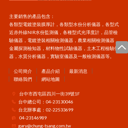
X3001數字式附著強度測試儀
P
o
s
e
s
t
P
C
非
接
觸
式
粉
體
厚
度
測
i
T
定
儀
美
國
P
o
s
i
T
e
c
t
o
r
6
0
0
0
膜
厚
計
台
灣
主
要
代
理
商
-
-
中
燦
科
區
技
主要銷售的產品包含：
各類型電鍍塗裝膜厚計，各類型水份分析儀器，各型式
P
o
s
T
e
c
t
o
r
B
H
I
電
子
式
巴
可
硬
度
i
計
近赤外線NIR水份監測儀，各種型式光澤度計，品管檢
驗儀器，電鍍塗裝相關檢測儀器，農業相關檢測儀器，
MT-200木屑水分計
金屬探測檢知器，材料物性試驗儀器，土木工程檢驗儀
P
o
s
i
T
e
c
t
o
r
C
M
M
I
S
混
凝
土
定
點
度
監
測
器，水質分析儀器，實驗室儀器及一般檢測儀器等。
濕
器
FD-660紅外線水分計
公司簡介
產品介紹
最新消息
Novo-Curve小物光澤度計
聯絡我們
網站地圖
Novo-Gloss Trio三角度光澤度計
台中市西屯區四川一街39號1F
LZ-990雙功能膜厚計
台中總公司：04-23130046
台北辦事處：02-22533699
04-23146989
gary@chung-tsang.com.tw