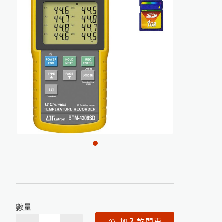
電導度計
噴砂及表面檢測設備
渦電流膜厚計的測量原理
水質檢測儀器
印
刷
電
路
板
上
的
保
護
塗
層
厚
度
測
橡膠硬度計
MFFT 最低成膜溫度儀
精密切割機
氣體偵測器
油漆塗料相關檢測儀器
金相研磨抛光機
輻射偵測器
高斯計(電磁波測試器)
電磁式膜厚計的測量原理
試片壓鑄機
量
美
國
D
e
F
el
s
k
o
台
灣
區
授
權
服
務
中
拉壓力計
風速計
耐磨耗試驗機
噪音計
破裂強度試驗機
心
L-600統計型膜厚計
轉速計
PosiTest HHD C高壓針孔測試儀
恆溫恆濕試驗機
照度計
Novo-Curve 4
小
物(
曲
面)
光
澤
度
電阻計
1
糖度計
計
日
本KETT L-200J
系
列
膜
厚
計
停
黏度計
精密烘箱
產通知
精密天平
數量
L-500統計印表型膜厚計
恆溫水槽
加入詢問車