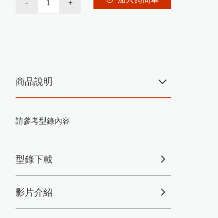
-
+
PosiTest CMM混凝土水分計
攪拌混合
MT-730木材水分計開始銷售
PosiTest AT-M拉拔測試儀更換
全新螢幕
New PosiTector主機
商品說明
Rhopint ID影像傳輸外觀儀
PosiTest OTL爐溫記錄器
請參考型錄內容
羽毛的水分測量
米飯的含水量測量
型錄下載
M
L金
屬
表
面
露
點
錄
PosiTector D
P
記
器
HI-700生質燃料水分計
影片介紹