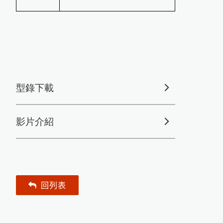
P
o
s
i
e
c
t
o
r
C
M
M
I
S
混
凝
土
定
點
度
監
測
FD-660紅外線水分計
Novo-Curve小物光澤度計
Novo-Gloss Trio三角度光澤度計
LZ-990雙功能膜厚計
KB-230近赤外線NIR水分測定儀
型錄下載
影片介紹
回列表