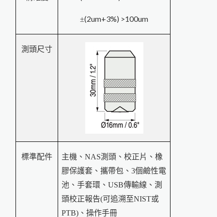
PosiTest HHD高壓針孔測試儀
(2um+3%) >100um
±
P
o
siT
ecto
0
0
0
F
X
S
X
tre
m
e
耐
溫
專
用
膜
厚
計
測
r 6
高
頭
測頭尺寸
磁
吸
環
式
re
s
le
T
e
s
t
金
屬
表
面
含
量
測
定
B
鹽
儀
X3001數字式附著強度測試儀
P
o
s
iT
e
t
P
C
非
接
觸
式
粉
體
厚
度
測
s
定
儀
美
國
P
s
iT
e
c
t
o
r
6
0
0
0
膜
厚
計
台
灣
主
要
代
理
商
-
-
中
燦
科
o
區
技
P
o
s
iT
c
t
o
r
B
H
I
電
子
式
巴
可
硬
度
標準配件
主
機、
NAS
測頭、校正片、橡
e
計
膠保護套、攜帶包、
3
個鹼性電
MT-200木屑水分計
池、手套環、
USB
傳輸線、測
頭校正報告
(
可追溯至
NIST
或
T
濕
器
PTB)
、操作手冊