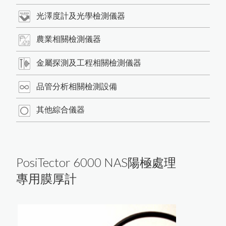
Menu
公司簡介
繁體中文
光澤度計及光學檢測儀器
產品介紹
農業相關檢測儀器
最新消息
如
何
根
據
A
S
T
M
D
3
3
5
9
M
e
t
h
o
d
B
規
範
進
行
百
格
刮
刀
附
著
力
試
金屬探測及工程相關檢測儀器
驗
商品洽詢
日
本
K
E
T
T
膜
厚
計
台
灣
區
總
代
理
商
-
-
-
-
-
中
燦
科
品管分析相關檢測設備
HI-540E混凝土水分計開始銷售
聯絡我們
其他綜合儀器
使
用
P
o
s
i
T
e
c
t
o
r
G
L
S
光
澤
度
儀
測
量
光
澤
日
本
K
E
T
T
水
分
計
台
灣
區
總
代
理
商
-
-
-
-
中
燦
科
各類水分測定儀器
近赤外線NIR偵測儀器
膜
厚
計
及
電
鍍
塗
裝
檢
測
儀
英
國
R
H
O
P
O
I
N
T
光
澤
度
計
台
灣
區
總
代
理
-
-
-
-
中
燦
科
關於我們
技
PosiTector 6000 NAS陽極處理
光澤度計及光學檢測儀器
日本KETT 會長與夫人來訪
專用膜厚計
技
度