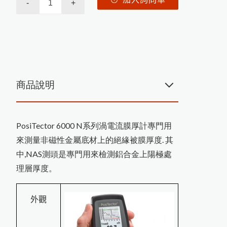
PosiTest HHD C高壓針孔測試儀
N
o
v
o
-
C
u
r
v
e
4
小
物
(
曲
面
)
光
澤
度
耐磨耗試驗機
-
+
噪音計
破裂強度試驗機
轉速計
日
本
K
E
T
T
L
-
2
0
0
J
系
列
膜
厚
計
停
產
通
恆溫恆濕試驗機
照度計
電阻計
計
L-500統計印表型膜厚計
糖度計
知
商品說明
PosiTest CMM混凝土水分計
黏度計
精密烘箱
MT-730木材水分計開始銷售
精密天平
PosiTector 6000 N系列渦電流膜厚計專門用
P
osi
T
e
st
A
T-
M
拉
拔
測
試
儀
更
換
全
新
螢
恆溫水槽
來測量非磁性金屬底材上的絕緣被膜厚度. 其
中,NAS測頭是專門用來檢測鋁合金上陽極處
攪拌混合
幕
理層厚度。
New PosiTector主機
Rhopint ID影像傳輸外觀儀
外觀
PosiTest OTL爐溫記錄器