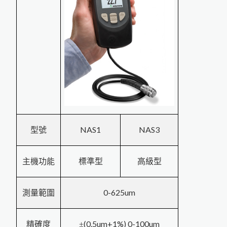
羽毛的水分測量
米飯的含水量測量
PosiTector DPM L金屬表面露
點
記錄器
HI-700生質燃料水分計
PosiTest LPD Cabled Wand濕式
針孔測試儀專用外接式握把
NAS1
NAS3
型號
PosiTector UTG超音波測厚儀新
增3種探頭
主機功能
標準型
高級型
PosiTector SHD電子式橡膠硬度計
膜
膜
厚
計
用
測
0-625um
測量範圍
PosiTector 6000 FJS厚
專
頭
S金
屬
圓
管
噴
粗
度
(0.5um+1%) 0-100um
PosiTector SPG
O
砂
計
精確度
±