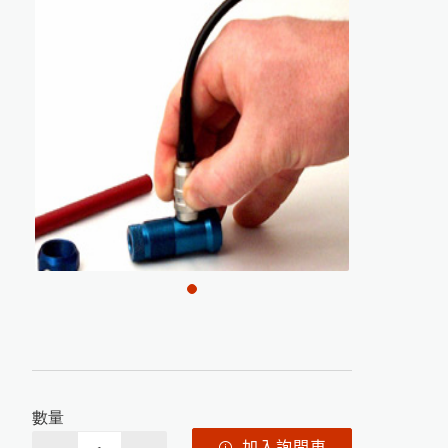
美
國
D
e
F
e
l
s
k
o
台
灣
區
P
R
I
M
E
主
要
代
理
商
-
-
-
-
-
中
燦
科
微小測孔光澤度計的應用
技
金
屬
探
測
及
工
程
相
關
檢
測
儀
農業相關檢測儀器
磁
性
式
膜
厚
計
測
量
鐵
鍍
鋅
厚
度
的
方
如何測量曲面的光澤度？
混凝土及水泥相關測試儀器
英國RHOPOINT 光澤度計
器
日本KETT 手持式膜厚計
近赤外線NIR水分測定儀
技
美國PosiTector塗裝膜厚計
道路及瀝青相關檢測儀器
近赤外線NIR成分分析儀
品管分析相關檢測設備
農產專用水分計
鹽水噴霧試驗機
美國DeFelsko塗裝檢測儀器
OPC有機感光鼓塗層損耗測量
紅外線水分計
小型精米器Pearlest
爐溫記錄器
色差分析儀器
超音波測厚儀
紅外線測溫器
如何測量不鏽鋼上的塗層厚度
木材水分計
精米白度計C-600
適期收割判定器OT-300
器
電解式及其他膜厚計
數字式溫度計
粉體白度計
金屬探測器
拉拔試驗機
溫濕度計 / 露點計
其他綜合儀器
紙水分計
附著力及百格測試儀
電動脫殼器TR-270
茶葉水分計
表面粗度儀
韋伯硬度計 & 巴可硬度計
法
渦電流膜厚計的測量原理
印
刷
電
路
板
上
的
保
護
塗
層
厚
度
測
穀類水分計
摩擦係數計
塗膜鉛筆硬度計
水份計
混凝土水分計
PH 酸鹼度計
洛氏硬度試驗機
噴砂及表面檢測設備
其它水分計
針孔測試儀
電導度計
電磁式膜厚計的測量原理
MFFT 最低成膜溫度儀
美
國
D
e
F
e
l
s
k
o
台
灣
區
授
權
服
務
中
水質檢測儀器
1
橡膠硬度計
油漆塗料相關檢測儀器
精密切割機
氣體偵測器
金相研磨抛光機
量
高斯計(電磁波測試器)
輻射偵測器
試片壓鑄機
L-600統計型膜厚計
數量
拉壓力計
心
風速計
加入詢問車