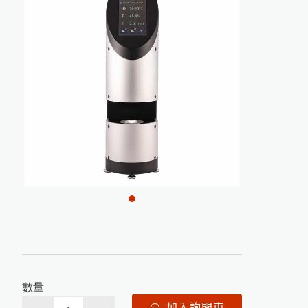
1
數量
加入詢問車