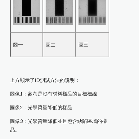
P
o
s
i
T
e
c
t
o
r
D
P
M
L
金
屬
表
面
露
點
記
錄
P
o
s
i
T
e
s
t
L
P
D
C
a
b
l
e
d
W
a
n
d
濕
式
針
孔
測
試
儀
專
用
外
接
式
握
P
o
s
i
T
e
c
t
o
r
U
T
G
超
音
波
測
厚
儀
新
增
3
種
探
MFFT 最低成膜溫度儀
噴砂及表面檢測設備
塗膜鉛筆硬度計
油漆塗料相關檢測儀器
洛氏硬度試驗機
P
o
s
i
T
e
c
t
o
r
S
H
D
電
子
式
橡
膠
硬
度
把
混凝土水分計
穀類水分計
摩擦係數計
PH 酸鹼度計
高斯計(電磁波測試器)
HI-700生質燃料水分計
幕
米飯的含水量測量
羽毛的水分測量
水質檢測儀器
P
o
s
i
T
e
c
t
o
r
6
0
0
0
F
J
S
厚
膜
膜
厚
計
專
用
測
其它水分計
針孔測試儀
水份計
金相研磨抛光機
橡膠硬度計
電導度計
精密切割機
氣體偵測器
P
o
s
i
T
e
c
t
o
r
S
P
G
O
S
金
屬
圓
管
噴
砂
粗
度
輻射偵測器
試片壓鑄機
圖一
圖二
圖三
破裂強度試驗機
PosiTest HHD高壓針孔測試儀
耐磨耗試驗機
恆溫恆濕試驗機
拉壓力計
風速計
器
上方顯示了ID測試方法的說明：
噪音計
轉速計
圖像1：參考是沒有材料樣品的目標標線
照度計
頭
圖像2：光學質量降低的樣品
電阻計
圖像3：光學質量降低並且包含缺陷區域的樣
糖度計
品。