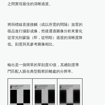
日
本
K
E
T
T
L
-
2
0
0
J
系
列
膜
厚
計
停
產
通
PosiTest CMM混凝土水分計
L-600統計型膜厚計
P
o
s
i
T
e
s
t
A
T
-
M
拉
拔
測
試
儀
更
換
全
新
螢
MT-730木材水分計開始銷售
L-500統計印表型膜厚計
混凝土及水泥相關測試儀器
英國RHOPOINT 光澤度計
美國PosiTector塗裝膜厚計
日本KETT 手持式膜厚計
近赤外線NIR水分測定儀
美國DeFelsko塗裝檢測儀器
之間實現最佳的清晰過渡。
道路及瀝青相關檢測儀器
近赤外線NIR成分分析儀
Rhopint ID影像傳輸外觀儀
將與標線直接接觸（或以所需的間隔）放置的
量
適期收割判定器OT-300
小型精米器Pearlest
樣品進行攝影成像，然後通過圖像分析來量化
韋伯硬度計 & 巴可硬度計
從背光到蒙版（即，從明暗）過渡的清晰度降
農產專用水分計
鹽水噴霧試驗機
PosiTest OTL爐溫記錄器
電解式及其他膜厚計
低。刻度與其參考圖像相比。
New PosiTector主機
心
精米白度計C-600
紅外線水分計
附著力及百格測試儀
溫濕度計 / 露點計
電動脫殼器TR-270
色差分析儀器
超音波測厚儀
紅外線測溫器
爐溫記錄器
數字式溫度計
輸出是一個簡單的單刻度ID值，其總刻度專
木材水分計
知
門匹配人眼在典型觀察距離處的分辨率。
粉體白度計
金屬探測器
拉拔試驗機
計
茶葉水分計
表面粗度儀
紙水分計