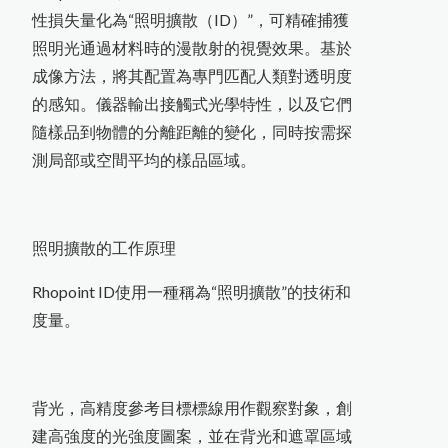
OPC有機感光鼓塗層損耗測量
微小測孔光澤度計的應用
金
屬
探
測
及
工
程
相
關
檢
測
儀
如何測量曲面的光澤度？
如何測量不鏽鋼上的塗層厚度
印
刷
電
路
板
上
的
保
護
塗
層
厚
度
測
技
技
品管分析相關檢測設備
美
國
D
e
F
e
l
s
k
o
台
灣
區
授
權
服
務
中
農業相關檢測儀器
技
技
渦電流膜厚計的測量原理
關於我們
PosiTest HHD C高壓針孔測試儀
性損失量化為“照明擴散（ID）”，可精確捕獲
電磁式膜厚計的測量原理
N
o
v
o
-
C
u
r
v
e
4
小
物
(
曲
面
)
光
澤
度
照明光通過材料時的漫散射的視覺效果。基於
度
成像方法，將其配置為專門匹配人類對透明度
的感知。儀器輸出接觸式光學特性，以及它們
其他綜合儀器
隨樣品到物體的分離距離的變化，同時按需探
測局部或空間平均的樣品區域。
器
照明擴散的工作原理
器
Rhopoint ID使用一種稱為“照明擴散”的技術和
度量。
法
背光，高精度參考目標標線用作觀察對象，創
建高強度的光強度圖案，並在背光和遮罩區域