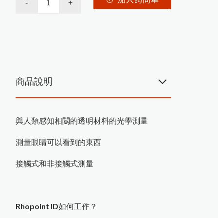
Language
-
+
公司簡介
繁體中文
Menu
產品介紹
商品說明
最新消息
商品洽詢
與人類感知相闗的透明材料的光學測量
測量眼睛可以看到的東西
接觸式和非接觸式測量
Rhopoint ID
如何工作？