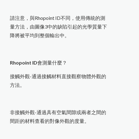
P
o
s
i
T
e
c
t
o
r
6
0
0
0
F
S
X
t
r
e
m
e
耐
高
溫
專
用
膜
厚
計
測
磁
吸
環
式
B
r
e
s
l
e
T
e
s
t
金
屬
表
面
含
鹽
量
測
定
P
o
s
i
T
e
s
t
P
C
非
接
觸
式
粉
體
厚
度
測
定
X3001數字式附著強度測試儀
美
國
P
o
s
i
T
e
c
t
o
r
6
0
0
0
膜
厚
計
台
灣
區
主
要
代
理
商
-
-
中
燦
科
X
頭
精密烘箱
黏度計
精密天平
P
o
s
i
T
e
c
t
o
r
B
H
I
電
子
式
巴
可
硬
度
頭
恆溫水槽
請注意，與Rhopoint ID不同，使用傳統的測
攪拌混合
計
量方法，由圖像3中的缺陷引起的光學質量下
計
降將被平均到整個輸出中。
技
P
o
s
i
T
e
c
t
o
r
C
M
M
I
S
混
凝
土
定
點
濕
度
監
測
儀
Rhopoint ID
會測量什麼？
接觸外觀-通過接觸材料直接觀察物體外觀的
方法。
非接觸外觀-通過具有空氣間隙或兩者之間的
間距的材料查看的對像外觀的度量。
儀