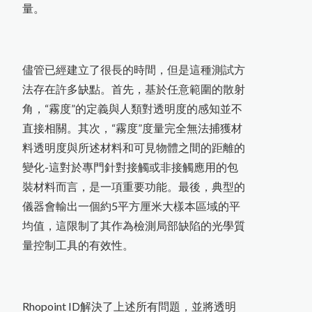
如
何
根
據
A
S
T
M
D
3
3
5
9
M
e
t
h
o
d
B
規
範
進
行
百
格
刮
刀
附
著
力
試
驗
日
本
K
E
T
T
膜
厚
計
台
灣
區
總
代
理
商
-
-
-
-
-
中
燦
科
HI-540E混凝土水分計開始銷售
使
用
P
o
s
i
T
e
c
t
o
r
G
L
S
光
澤
度
儀
測
量
光
澤
日
本
K
E
T
T
水
分
計
台
灣
區
總
代
理
商
-
-
-
-
中
燦
科
英
國
R
H
O
P
O
I
N
T
光
澤
度
計
台
灣
區
總
代
理
-
-
-
-
中
燦
科
美
國
D
e
F
e
l
s
k
o
台
灣
區
P
R
I
M
E
主
要
代
理
商
-
-
-
-
-
中
燦
科
磁
性
式
膜
厚
計
測
量
鐵
鍍
鋅
厚
度
的
方
膜
厚
計
及
電
鍍
塗
裝
檢
測
儀
量。
日本KETT 會長與夫人來訪
近赤外線NIR偵測儀器
光澤度計及光學檢測儀器
儘管已經建立了很長的時間，但是這種測試方
法存在許多缺點。首先，基於任意範圍的散射
各類水分測定儀器
角，“霧度”的定義與人類對透明度的感知並不
直接相關。其次，“霧度”度量完全無法捕獲材
料透明度與所述材料和可見物體之間的距離的
變化-這對於專門針對接觸或非接觸應用的包
裝材料而言，是一項重要功能。最後，典型的
儀器會輸出一個約5平方厘米大樣本區域的平
均值，這限制了其作為檢測局部缺陷的光學質
量控制工具的有效性。
Rhopoint ID解決了上述所有問題，並將透明