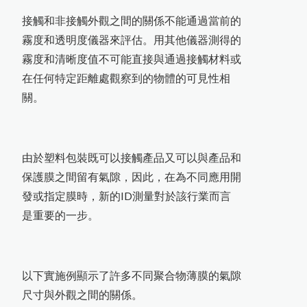
Novo-Gloss Trio三角度光澤度計
MT-200木屑水分計
Novo-Curve小物光澤度計
KB-230近赤外線NIR水分測定儀
FD-660紅外線水分計
接觸和非接觸外觀之間的關係不能通過當前的
霧度和透明度儀器來評估。用其他儀器測得的
器
LZ-990雙功能膜厚計
霧度和清晰度值不可能直接與通過接觸材料或
計
在任何特定距離處觀察到的物體的可見性相
關。
由於塑料包裝既可以接觸產品又可以與產品和
保護膜之間留有氣隙，因此，在為不同應用開
發或指定膜時，新的ID測量對於該行業而言
是重要的一步。
以下實施例顯示了許多不同聚合物薄膜的氣隙
尺寸與外觀之間的關係。