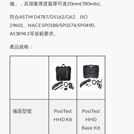
日
K
E
T
T
L
-
2
0
0
J
系
列
膜
厚
計
停
產
通
油漆塗料相關檢測儀器
高斯計(電磁波測試器)
精密切割機
氣體偵測器
金相研磨抛光機
心
儀」，其測量厚度最厚可達20mm(780mils)。
輻射偵測器
符合ASTM D4787/D5162/G62、ISO
試片壓鑄機
PosiTest CMM混凝土水分計
L-500統計印表型膜厚計
29601、NACE SP0188/SP0274/SP0490、
拉壓力計
MT-730木材水分計開始銷售
耐磨耗試驗機
AS3894.1等規範要求。
風速計
破裂強度試驗機
P
o
s
i
T
e
s
t
A
T
-
M
拉
拔
測
試
儀
更
換
全
新
螢
計
噪音計
產品規格：
本
知
恆溫恆濕試驗機
轉速計
照度計
電阻計
Rhopint ID影像傳輸外觀儀
New PosiTector主機
糖度計
黏度計
幕
精密烘箱
PosiTest OTL爐溫記錄器
精密天平
儀器型號
PosiTest
PosiTest
恆溫水槽
HHD Kit
HHD
Basic Kit
攪拌混合