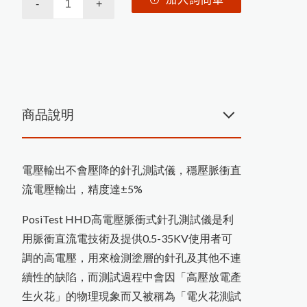
磁
性
式
膜
厚
計
測
量
鐵
鍍
鋅
厚
度
的
方
金
屬
探
測
及
工
程
相
關
檢
測
儀
如何測量曲面的光澤度？
農業相關檢測儀器
OPC有機感光鼓塗層損耗測量
技
度
品管分析相關檢測設備
如何測量不鏽鋼上的塗層厚度
-
+
器
混凝土及水泥相關測試儀器
印
刷
電
路
板
上
的
保
護
塗
層
厚
度
測
英國RHOPOINT 光澤度計
日本KETT 手持式膜厚計
近赤外線NIR水分測定儀
渦電流膜厚計的測量原理
美國PosiTector塗裝膜厚計
道路及瀝青相關檢測儀器
其他綜合儀器
近赤外線NIR成分分析儀
美國DeFelsko塗裝檢測儀器
器
農產專用水分計
鹽水噴霧試驗機
小型精米器Pearlest
美
國
D
e
F
e
l
s
k
o
台
灣
區
授
權
服
務
中
商品說明
紅外線水分計
法
適期收割判定器OT-300
爐溫記錄器
電磁式膜厚計的測量原理
色差分析儀器
超音波測厚儀
紅外線測溫器
精米白度計C-600
電解式及其他膜厚計
木材水分計
數字式溫度計
溫濕度計 / 露點計
韋伯硬度計 & 巴可硬度計
附著力及百格測試儀
電壓輸出不會壓降的針孔測試儀，穩壓脈衝直
粉體白度計
金屬探測器
拉拔試驗機
電動脫殼器TR-270
PosiTest HHD C高壓針孔測試儀
紙水分計
流電壓輸出，精度達±5%
茶葉水分計
表面粗度儀
塗膜鉛筆硬度計
穀類水分計
摩擦係數計
N
o
v
o
-
C
u
r
v
e
4
小
物
(
曲
面
)
光
澤
度
PosiTest HHD高電壓脈衝式針孔測試儀是利
混凝土水分計
PH 酸鹼度計
噴砂及表面檢測設備
洛氏硬度試驗機
用脈衝直流電技術及提供0.5-35KV使用者可
水份計
L-600統計型膜厚計
MFFT 最低成膜溫度儀
量
調的高電壓，用來檢測塗層的針孔及其他不連
其它水分計
針孔測試儀
水質檢測儀器
電導度計
續性的缺陷，而測試過程中會因「高壓放電產
橡膠硬度計
生火花」的物理現象而又被稱為「電火花測試