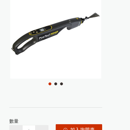
商品洽詢
聯絡我們
如
何
根
據
A
S
T
M
D
3
3
5
9
M
e
t
h
o
d
B
規
範
進
行
百
格
刮
刀
附
著
力
試
驗
日
本
K
E
T
T
膜
厚
計
台
灣
區
總
代
理
商
-
-
-
-
-
中
燦
科
HI-540E混凝土水分計開始銷售
使
用
P
o
s
i
T
e
c
t
o
r
G
L
S
光
澤
度
儀
測
量
光
澤
日
本
K
E
T
T
水
分
計
台
灣
區
總
代
理
商
-
-
-
-
中
燦
科
近赤外線NIR偵測儀器
膜
厚
計
及
電
鍍
塗
裝
檢
測
儀
英
國
R
H
O
P
O
I
N
T
光
澤
度
計
台
灣
區
總
代
理
-
-
-
-
中
燦
科
各類水分測定儀器
美
國
D
e
F
e
l
s
k
o
台
灣
區
P
R
I
M
E
主
要
代
理
商
-
-
-
-
-
中
燦
科
日本KETT 會長與夫人來訪
光澤度計及光學檢測儀器
技
1
2
3
關於我們
微小測孔光澤度計的應用
技
技
數量
加入詢問車