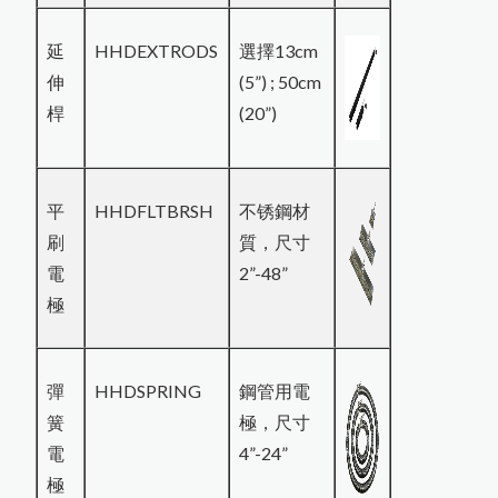
延
HHDEXTRODS
選擇13cm
伸
(5”) ; 50cm
桿
(20”)
平
HHDFLTBRSH
不锈鋼材
刷
質，尺寸
電
2”-48”
極
彈
HHDSPRING
鋼管用電
簧
極，尺寸
電
4”-24”
極