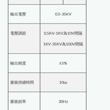
P
o
s
i
T
e
c
t
o
r
D
P
M
L
金
屬
表
面
露
點
記
錄
羽毛的水分測量
米飯的含水量測量
輸出電壓
0.5-35KV
P
o
s
i
T
e
s
t
L
P
D
C
a
b
l
e
d
W
a
n
d
濕
式
針
孔
測
試
儀
專
用
外
接
式
握
HI-700生質燃料水分計
把
器
電壓調節
0.5KV-1KV為10V間隔
P
o
s
i
T
e
c
t
o
r
U
T
G
超
音
波
測
厚
儀
新
增
3
種
探
1KV-35KV為100V間隔
P
o
s
i
T
e
c
t
o
r
S
H
D
電
子
式
橡
膠
硬
度
輸出精度
±5%
頭
P
o
T
e
c
t
o
r
6
0
0
0
F
J
S
厚
膜
膜
厚
計
專
用
測
脈衝持續時間
10us
P
o
si
T
e
c
t
o
r
S
P
G
O
S
金
屬
圓
管
噴
砂
粗
度
計
si
頭
脈衝頻率
30Hz