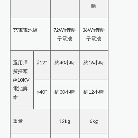
購
FD-660紅外線水分計
Novo-Curve小物光澤度計
充電電池組
72Wh鋰離
36Wh鋰離
Novo-Gloss Trio三角度光澤度計
子電池
子電池
LZ-990雙功能膜厚計
KB-230近赤外線NIR水分測定儀
選用彈
∮12”
約40小時
約16小時
簧探頭
@10KV
電池壽
∮40”
約30小時
約12小時
命
重量
12kg
6kg